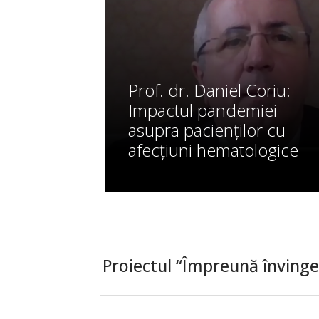
Prof. dr. Daniel Coriu:
Impactul pandemiei
asupra pacienților cu
afecțiuni hematologice
Proiectul “Împreună învingem