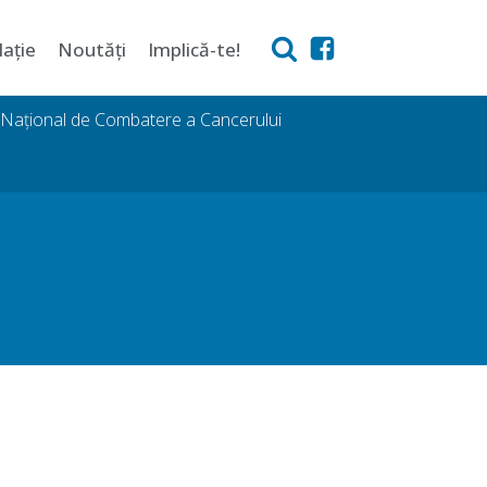
lație
Noutăți
Implică-te!
i Național de Combatere a Cancerului