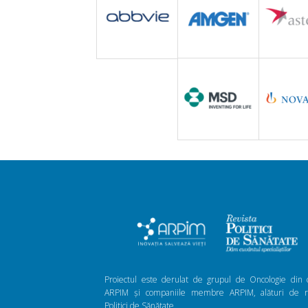
Proiectul este derulat de grupul de Oncologie din 
ARPIM și companiile membre ARPIM, alături de re
Politici de Sănătate