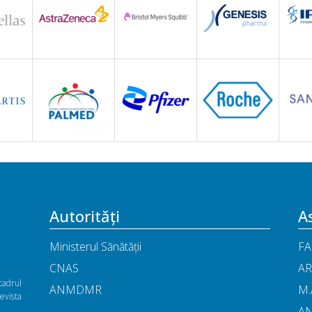
Autorități
As
Ministerul Sănătății
FA
CNAS
AR
cadrul
ANMDMR
M.
vista
A