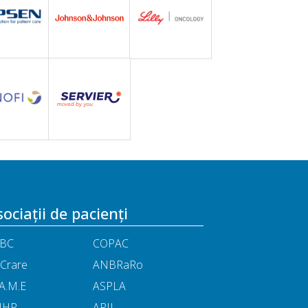
ociații de pacienți
BC
COPAC
Crare
ANBRaRo
A.M.E
ASPLA
NHR
ARIL