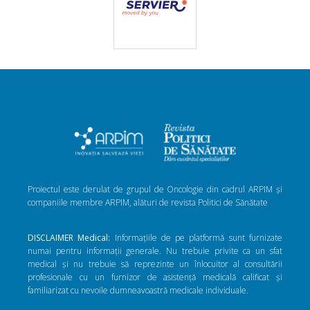
Proiectul este derulat de grupul de Oncologie din cadrul ARPIM și
companiile membre ARPIM, alături de revista Politici de Sănătate
DISCLAIMER Medical:
Informațiile de pe platformă sunt furnizate
numai pentru informații generale. Nu trebuie privite ca un sfat
medical și nu trebuie să reprezinte un înlocuitor al consultării
profesionale cu un furnizor de asistență medicală calificat și
familiarizat cu nevoile dumneavoastră medicale individuale.