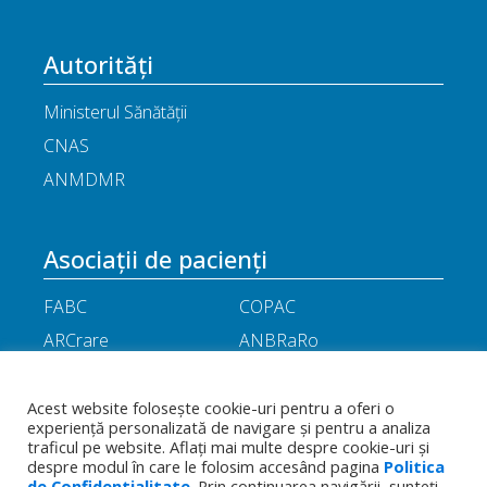
Autorități
Ministerul Sănătății
CNAS
ANMDMR
Asociații de pacienți
FABC
COPAC
ARCrare
ANBRaRo
M.A.M.E
ASPLA
ANHR
ARIL
Acest website folosește cookie-uri pentru a oferi o
experiență personalizată de navigare și pentru a analiza
APOR
Little People
traficul pe website. Aflați mai multe despre cookie-uri și
despre modul în care le folosim accesând pagina
Politica
de Confidentialitate
. Prin continuarea navigării, sunteți