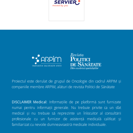
Proiectul este derulat de grupul de Oncologie din cadrul ARPIM și
companiile membre ARPIM, alături de revista Politici de Sănătate
DISCLAIMER Medical:
Informațiile de pe platformă sunt furnizate
numai pentru informații generale. Nu trebuie privite ca un sfat
medical și nu trebuie să reprezinte un înlocuitor al consultării
profesionale cu un furnizor de asistență medicală calificat și
familiarizat cu nevoile dumneavoastră medicale individuale.