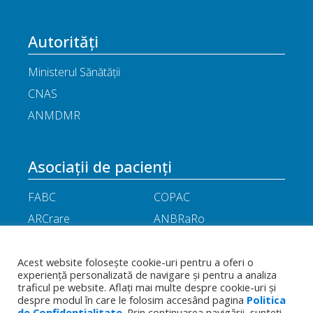
Autorități
Ministerul Sănătății
CNAS
ANMDMR
Asociații de pacienți
FABC
COPAC
ARCrare
ANBRaRo
M.A.M.E
ASPLA
ANHR
ARIL
Acest website folosește cookie-uri pentru a oferi o
experiență personalizată de navigare și pentru a analiza
APOR
Little People
traficul pe website. Aflați mai multe despre cookie-uri și
despre modul în care le folosim accesând pagina
Politica
de Confidentialitate
. Prin continuarea navigării, sunteți