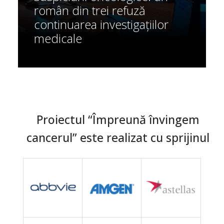
român din trei refuză
continuarea investigațiilor
medicale
Proiectul “Împreună învingem
cancerul” este realizat cu sprijinul