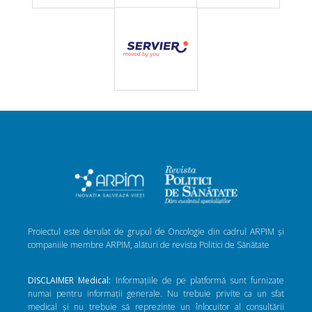
Proiectul este derulat de grupul de Oncologie din cadrul ARPIM și
companiile membre ARPIM, alături de revista Politici de Sănătate
DISCLAIMER Medical:
Informațiile de pe platformă sunt furnizate
numai pentru informații generale. Nu trebuie privite ca un sfat
medical și nu trebuie să reprezinte un înlocuitor al consultării