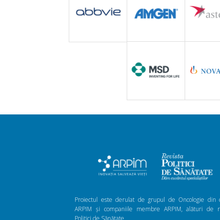
Proiectul este derulat de grupul de Oncologie din 
ARPIM și companiile membre ARPIM, alături de re
Politici de Sănătate