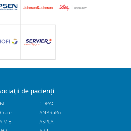
ociații de pacienți
BC
COPAC
Crare
ANBRaRo
A.M.E
ASPLA
NHR
ARIL