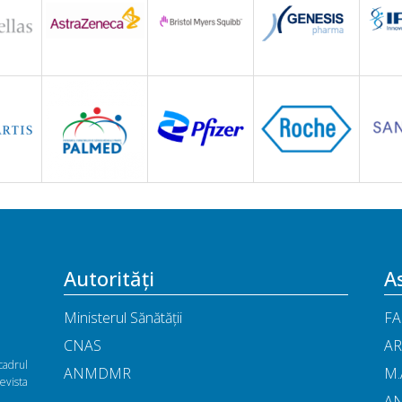
Autorități
As
Ministerul Sănătății
FA
CNAS
AR
cadrul
ANMDMR
M.
vista
A