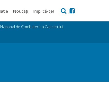
lație
Noutăți
Implică-te!
i Național de Combatere a Cancerului