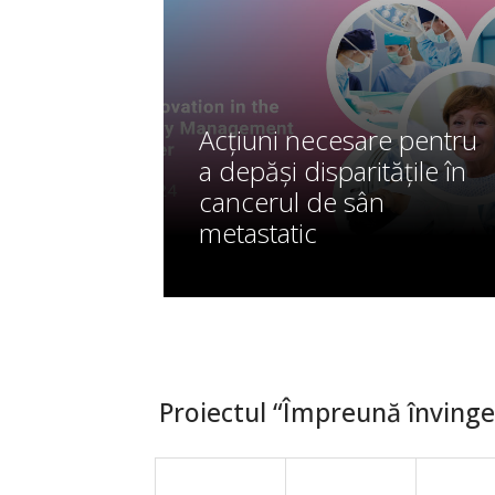
Acțiuni necesare pentru
a depăși disparitățile în
cancerul de sân
metastatic
Proiectul “Împreună învingem