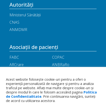
Autorități
Ministerul Sănătății
CNAS
ANMDMR
Asociații de pacienți
FABC
COPAC
ARCrare
ANBRaRo
M.A.M.E
ASPLA
ANHR
ARIL
Acest website folosește cookie-uri pentru a oferi o
experiență personalizată de navigare și pentru a analiza
APOR
Little People
traficul pe website. Aflați mai multe despre cookie-uri și
despre modul în care le folosim accesând pagina
Politica
de Confidentialitate
. Prin continuarea navigării, sunteți
Termeni
Toate drepturile rezervate - Asociația
de acord cu utilizarea acestora.
Politica de
și
Română a Producătorilor Internaționali de
confidențialitate