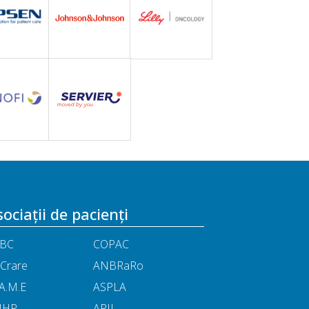
ociații de pacienți
BC
COPAC
Crare
ANBRaRo
A.M.E
ASPLA
NHR
ARIL