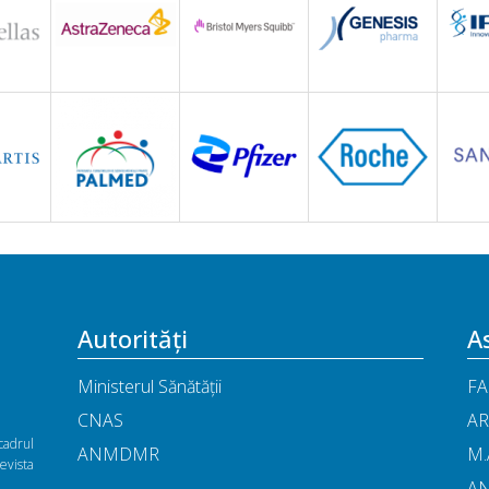
Autorități
As
Ministerul Sănătății
FA
CNAS
AR
cadrul
ANMDMR
M.
vista
A