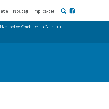
lație
Noutăți
Implică-te!
i Național de Combatere a Cancerului