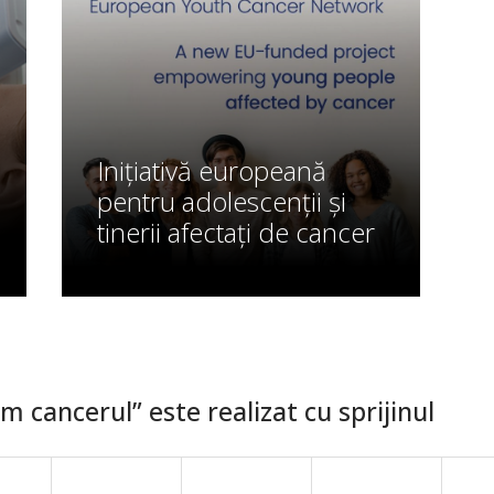
Inițiativă europeană
pentru adolescenții și
tinerii afectați de cancer
 cancerul” este realizat cu sprijinul