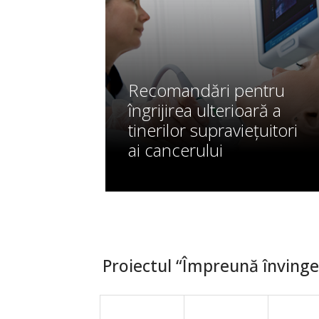
Recomandări pentru
îngrijirea ulterioară a
tinerilor supraviețuitori
ai cancerului
Proiectul “Împreună învingem