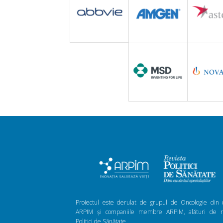
Proiectul este derulat de grupul de Oncologie din 
ARPIM și companiile membre ARPIM, alături de re
Politici de Sănătate