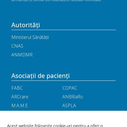
Autorități
Ministerul Sănătății
CNAS
ANMDMR
Asociații de pacienți
FABC
COPAC
ARCrare
ANBRaRo
M.A.M.E
ASPLA
ANHR
ARIL
APOR
Little People
Acest website folosește cookie-uri pentru a oferi o