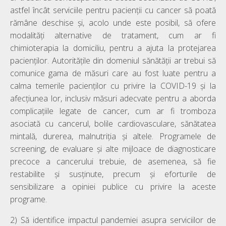
astfel încât serviciile pentru pacienții cu cancer să poată
rămâne deschise și, acolo unde este posibil, să ofere
modalități alternative de tratament, cum ar fi
chimioterapia la domiciliu, pentru a ajuta la protejarea
pacienților. Autoritățile din domeniul sănătății ar trebui să
comunice gama de măsuri care au fost luate pentru a
calma temerile pacienților cu privire la COVID-19 și la
afecțiunea lor, inclusiv măsuri adecvate pentru a aborda
complicațiile legate de cancer, cum ar fi tromboza
asociată cu cancerul, bolile cardiovasculare, sănătatea
mintală, durerea, malnutriția și altele. Programele de
screening, de evaluare și alte mijloace de diagnosticare
precoce a cancerului trebuie, de asemenea, să fie
restabilite și susținute, precum și eforturile de
sensibilizare a opiniei publice cu privire la aceste
programe.
2) Să identifice impactul pandemiei asupra serviciilor de