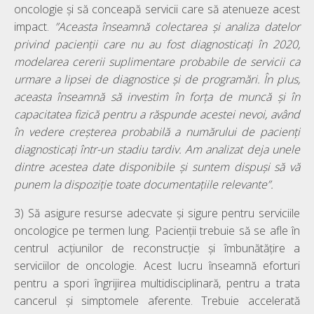
oncologie și să conceapă servicii care să atenueze acest
impact.
”Aceasta înseamnă colectarea și analiza datelor
privind pacienții care nu au fost diagnosticați în 2020,
modelarea cererii suplimentare probabile de servicii ca
urmare a lipsei de diagnostice și de programări. În plus,
aceasta înseamnă să investim în forța de muncă și în
capacitatea fizică pentru a răspunde acestei nevoi, având
în vedere creșterea probabilă a numărului de pacienți
diagnosticați într-un stadiu tardiv. Am analizat deja unele
dintre acestea date disponibile și suntem dispuși să vă
punem la dispoziție toate documentațiile relevante”.
3) Să asigure resurse adecvate și sigure pentru serviciile
oncologice pe termen lung. Pacienții trebuie să se afle în
centrul acțiunilor de reconstrucție și îmbunătățire a
serviciilor de oncologie. Acest lucru înseamnă eforturi
pentru a spori îngrijirea multidisciplinară, pentru a trata
cancerul și simptomele aferente. Trebuie accelerată