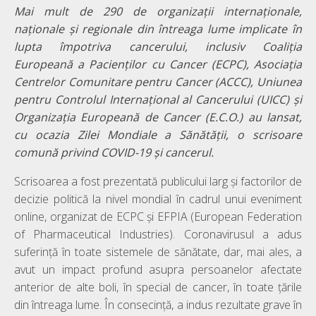
Mai mult de 290 de organizații internaționale,
naționale și regionale din întreaga lume implicate în
lupta împotriva cancerului, inclusiv Coaliția
Europeană a Pacienților cu Cancer (ECPC), Asociația
Centrelor Comunitare pentru Cancer (ACCC), Uniunea
pentru Controlul Internațional al Cancerului (UICC) și
Organizația Europeană de Cancer (E.C.O.) au lansat,
cu ocazia Zilei Mondiale a Sănătății, o scrisoare
comună privind COVID-19 și cancerul.
Scrisoarea a fost prezentată publicului larg și factorilor de
decizie politică la nivel mondial în cadrul unui eveniment
online, organizat de ECPC și EFPIA (European Federation
of Pharmaceutical Industries). Coronavirusul a adus
suferință în toate sistemele de sănătate, dar, mai ales, a
avut un impact profund asupra persoanelor afectate
anterior de alte boli, în special de cancer, în toate țările
din întreaga lume. În consecință, a indus rezultate grave în