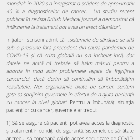
mondial: în 2020 s-a înregistrat o scădere de aproximativ
40 % a diagnosticelor de cancer. Un studiu recent
publicat în revista British Medical Journal a demonstrat că
întârzierile la tratament pot avea un efect dăunător”.
Inițiatorii scrisorii admit că
„sistemele de sănătate se află
sub o presiune fără precedent din cauza pandemiei de
COVID-19 și că criza globală nu s-a încheiat încă, dar
datele ne arată că trebuie să luăm măsuri pentru a
aborda în mod activ problemele legate de îngrijirea
cancerului, dacă dorim să continuăm să îmbunătățim
rezultatele. Noi, organizațiile axate pe cancer, suntem
gata să sprijinim guvernele în efortul de a ajuta pacienții
cu cancer la nivel global”
. Pentru a îmbunătăți situația
pacienților cu cancer, guvernele ar trebui:
1) Să se asigure că pacienții pot avea acces la diagnostic
și tratament în condiții de siguranță. Sistemele de sănătate
ar trebui să conceapă căi de acces securizate de COVID,