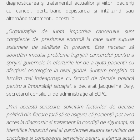
diagnosticarea și tratamentul actualilor și viitorii pacienți
cu cancer, perturbând depistarea și întârziind sau
alternând tratamentul acestuia.
„Organizațiile de luptă împotriva cancerului sunt
conștiente de presiunea enormă la care sunt supuse
sistemele de sănătate în prezent. Este necesar să
abordăm imediat problema îngrijirii cancerului pentru a
sprijini guvernele în eforturile lor de a ajuta pacienții cu
afecțiuni oncologice la nivel global. Suntem pregătiți să
lucrăm mai îndeaproape cu factorii de decizie politică
pentru a îmbunătăți situația”
, a declarat Jacqueline Daly,
secretarul consiliului de administrație al ECPC.
„Prin această scrisoare, solicităm factorilor de decizie
politică din fiecare țară să se asigure că pacienții pot avea
acces la diagnostic și tratament în condiții de siguranță, să
identifice impactul real al pandemiei asupra serviciilor de
oncologie și conceperea serviciilor pentru a atenua acest