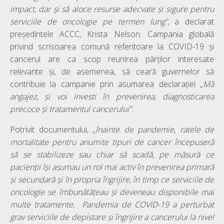
impact, dar și să aloce resurse adecvate și sigure pentru
serviciile de oncologie pe termen lung”
, a declarat
președintele ACCC, Krista Nelson. Campania globală
privind scrisoarea comună referitoare la COVID-19 și
cancerul are ca scop reunirea părților interesate
relevante și, de asemenea, să ceară guvernelor să
contribuie la campanie prin asumarea declarației
„Mă
angajez, și voi investi în prevenirea, diagnosticarea
precoce și tratamentul cancerului”.
Potrivit documentului,
„înainte de pandemie, ratele de
mortalitate pentru anumite tipuri de cancer începuseră
să se stabilizeze sau chiar să scadă, pe măsură ce
pacienții își asumau un rol mai activ în prevenirea primară
și secundară și în propria îngrijire, în timp ce serviciile de
oncologie se îmbunătățeau și deveneau disponibile mai
multe tratamente. Pandemia de COVID-19 a perturbat
grav serviciile de depistare și îngrijire a cancerului la nivel