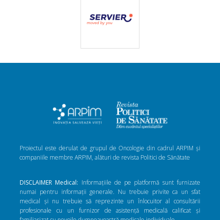
Proiectul este derulat de grupul de Oncologie din cadrul ARPIM și
companiile membre ARPIM, alături de revista Politici de Sănătate
DISCLAIMER Medical:
Informațiile de pe platformă sunt furnizate
numai pentru informații generale. Nu trebuie privite ca un sfat
medical și nu trebuie să reprezinte un înlocuitor al consultării
profesionale cu un furnizor de asistență medicală calificat și
familiarizat cu nevoile dumneavoastră medicale individuale.