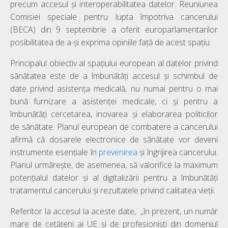
precum accesul și interoperabilitatea datelor. Reuniunea
Comisiei speciale pentru lupta împotriva cancerului
(BECA) din 9 septembrie a oferit europarlamentarilor
posibilitatea de a-și exprima opiniile față de acest spațiu.
Principalul obiectiv al spațiului european al datelor privind
sănătatea este de a îmbunătăți accesul și schimbul de
date privind asistența medicală, nu numai pentru o mai
bună furnizare a asistenței medicale, ci și pentru a
îmbunătăți cercetarea, inovarea și elaborarea politicilor
de sănătate. Planul european de combatere a cancerului
afirmă că dosarele electronice de sănătate vor deveni
instrumente esențiale în
prevenirea
și îngrijirea cancerului.
Planul urmărește, de asemenea, să valorifice la maximum
potențialul datelor și al digitalizării pentru a îmbunătăți
tratamentul cancerului și rezultatele privind calitatea vieții.
Referitor la accesul la aceste date, „în prezent, un număr
mare de cetățeni ai UE și de profesioniști din domeniul