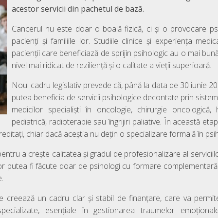
acestor servicii din pachetul de bază.
Cancerul nu este doar o boală fizică, ci și o provocare p
pacienți și familiile lor. Studiile clinice și experiența med
pacienții care beneficiază de sprijin psihologic au o mai bun
nivel mai ridicat de reziliență și o calitate a vieții superioară.
Noul cadru legislativ prevede că, până la data de 30 iunie 20
putea beneficia de servicii psihologice decontate prin siste
medicilor specialiști în oncologie, chirurgie oncologică
pediatrică, radioterapie sau îngrijiri paliative. În această etap
editați, chiar dacă aceștia nu dețin o specializare formală în ps
entru a crește calitatea și gradul de profesionalizare al servici
 vor putea fi făcute doar de psihologi cu formare complementar
e.
e creează un cadru clar și stabil de finanțare, care va permite
specializate, esențiale în gestionarea traumelor emoționale