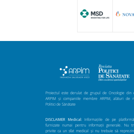
Proiectul este derulat de grupul de Oncologie din 
ARPIM și companiile membre ARPIM, alături de re
Politici de Sănătate
DISCLAIMER Medical:
Informațiile de pe platform
furnizate numai pentru informații generale. Nu t
privite ca un sfat medical și nu trebuie să reprezi