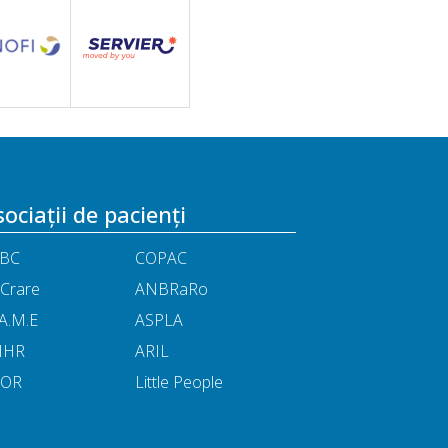
ociații de pacienți
BC
COPAC
Crare
ANBRaRo
A.M.E
ASPLA
NHR
ARIL
POR
Little People