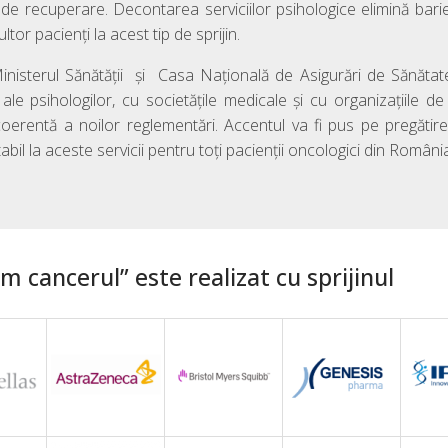
 de recuperare. Decontarea serviciilor psihologice elimină bari
tor pacienți la acest tip de sprijin.
inisterul Sănătății și Casa Națională de Asigurări de Sănăta
 ale psihologilor, cu societățile medicale și cu organizațiile d
oerentă a noilor reglementări. Accentul va fi pus pe pregăti
bil la aceste servicii pentru toți pacienții oncologici din Români
 cancerul” este realizat cu sprijinul