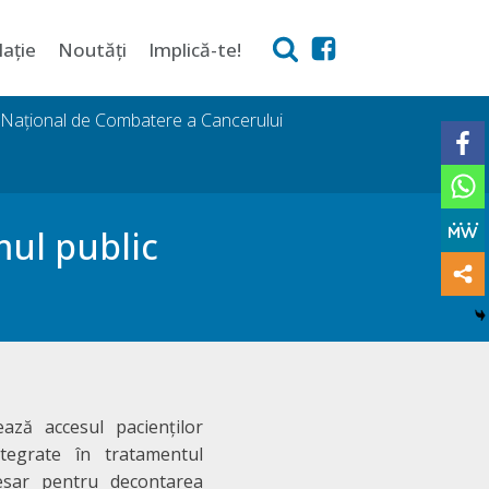
lație
Noutăți
Implică-te!
i Național de Combatere a Cancerului
mul public
ză accesul pacienților
integrate în tratamentul
cesar pentru decontarea