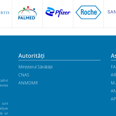
Autorități
As
Ministerul Sănătății
FA
CNAS
AR
cadrul
ANMDMR
M.
vista
A
A
ă sunt
rebuie
nte un