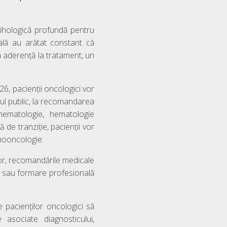
sihologică profundă pentru
icală au arătat constant că
ă aderență la tratament, un
26, pacienții oncologici vor
mul public, la recomandarea
, hematologie, hematologie
ă de tranziție, pacienții vor
ihooncologie.
ilor, recomandările medicale
ă sau formare profesională
 pacienților oncologici să
 asociate diagnosticului,