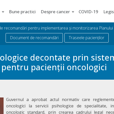
i
Bune practici
Despre cancer
COVID-19
Legis
 de recomandări pentru implementarea și monitorizarea Planulu
Document de recomandări
Traseele pacienților
hologice decontate prin siste
 pentru pacienții oncologici
Guvernul a aprobat actul normativ care reglementea
oncologici la servicii psihologice de specialitate, 
oncologic standard, prin crearea cadrului legal ne