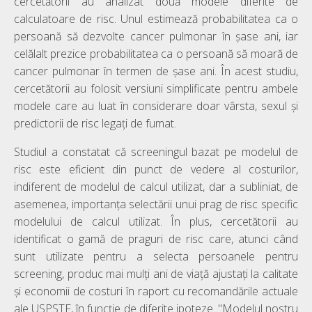
cercetătorii au analizat două modele diferite de
calculatoare de risc. Unul estimează probabilitatea ca o
persoană să dezvolte cancer pulmonar în șase ani, iar
celălalt prezice probabilitatea ca o persoană să moară de
cancer pulmonar în termen de șase ani. În acest studiu,
cercetătorii au folosit versiuni simplificate pentru ambele
modele care au luat în considerare doar vârsta, sexul și
predictorii de risc legați de fumat.
Studiul a constatat că screeningul bazat pe modelul de
risc este eficient din punct de vedere al costurilor,
indiferent de modelul de calcul utilizat, dar a subliniat, de
asemenea, importanța selectării unui prag de risc specific
modelului de calcul utilizat. În plus, cercetătorii au
identificat o gamă de praguri de risc care, atunci când
sunt utilizate pentru a selecta persoanele pentru
screening, produc mai mulți ani de viață ajustați la calitate
și economii de costuri în raport cu recomandările actuale
ale USPSTF, în funcție de diferite ipoteze. "Modelul nostru