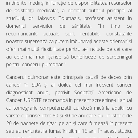
în diferite medii și în funcție de disponibilitatea resurselor
de asistență medicală", a declarat autorul principal al
studiului, dr. Iakovos Toumazis, profesor asistent în
domeniul serviciilor de sănătate. "În timp ce
recomandările actuale sunt rentabile, constatările
noastre sugerează că putem îmbunătăți aceste orientări și
oferi mai multă flexibilitate pentru a-i include pe cei care
au cele mai mari șanse să beneficieze de screeningul
pentru cancerul pulmonar."
Cancerul pulmonar este principala cauză de deces prin
cancer în SUA și al doilea cel mai frecvent cancer
diagnosticat anual, potrivit Societății Americane de
Cancer. USPSTF recomandă în prezent screening-ul anual
cu tomografie computerizată cu doză mică la adulții cu
vârste cuprinse între 50 și 80 de ani care au un istoric de
20 de pachete de țigări pe an și care fumează în prezent
sau au renunțat la fumat în ultimii 15 ani. În acest studiu,