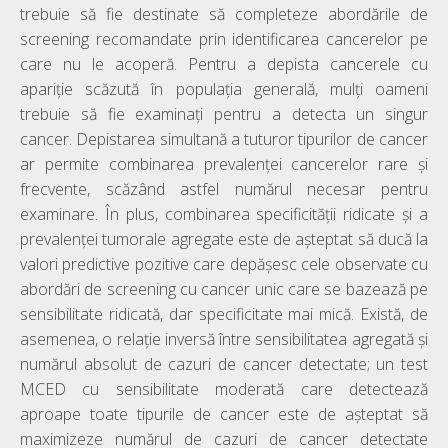
trebuie să fie destinate să completeze abordările de
screening recomandate prin identificarea cancerelor pe
care nu le acoperă. Pentru a depista cancerele cu
apariție scăzută în populația generală, mulți oameni
trebuie să fie examinați pentru a detecta un singur
cancer. Depistarea simultană a tuturor tipurilor de cancer
ar permite combinarea prevalenței cancerelor rare și
frecvente, scăzând astfel numărul necesar pentru
examinare. În plus, combinarea specificității ridicate și a
prevalenței tumorale agregate este de așteptat să ducă la
valori predictive pozitive care depășesc cele observate cu
abordări de screening cu cancer unic care se bazează pe
sensibilitate ridicată, dar specificitate mai mică. Există, de
asemenea, o relație inversă între sensibilitatea agregată și
numărul absolut de cazuri de cancer detectate; un test
MCED cu sensibilitate moderată care detectează
aproape toate tipurile de cancer este de așteptat să
maximizeze numărul de cazuri de cancer detectate