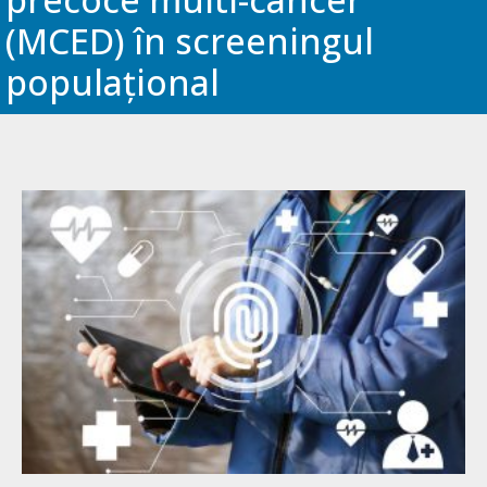
(MCED) în screeningul
populațional