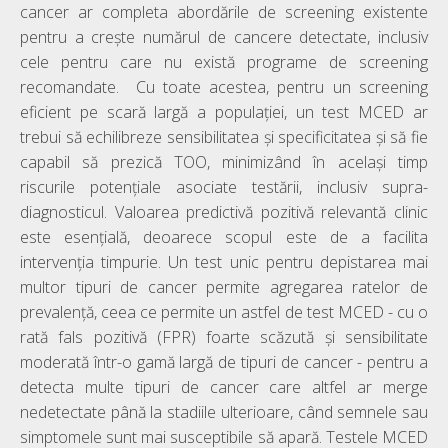
cancer ar completa abordările de screening existente
pentru a crește numărul de cancere detectate, inclusiv
cele pentru care nu există programe de screening
recomandate. Cu toate acestea, pentru un screening
eficient pe scară largă a populației, un test MCED ar
trebui să echilibreze sensibilitatea și specificitatea și să fie
capabil să prezică TOO, minimizând în același timp
riscurile potențiale asociate testării, inclusiv supra-
diagnosticul. Valoarea predictivă pozitivă relevantă clinic
este esențială, deoarece scopul este de a facilita
intervenția timpurie. Un test unic pentru depistarea mai
multor tipuri de cancer permite agregarea ratelor de
prevalență, ceea ce permite un astfel de test MCED - cu o
rată fals pozitivă (FPR) foarte scăzută și sensibilitate
moderată într-o gamă largă de tipuri de cancer - pentru a
detecta multe tipuri de cancer care altfel ar merge
nedetectate până la stadiile ulterioare, când semnele sau
simptomele sunt mai susceptibile să apară. Testele MCED