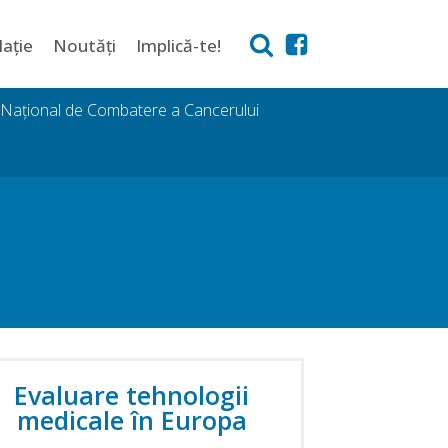
lație
Noutăți
Implică-te!
i Național de Combatere a Cancerului
Evaluare tehnologii
medicale în Europa