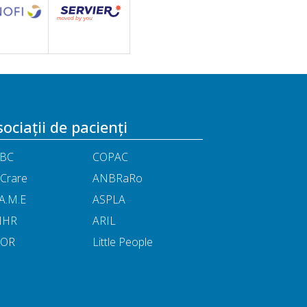
ociații de pacienți
BC
COPAC
Crare
ANBRaRo
A.M.E
ASPLA
NHR
ARIL
POR
Little People