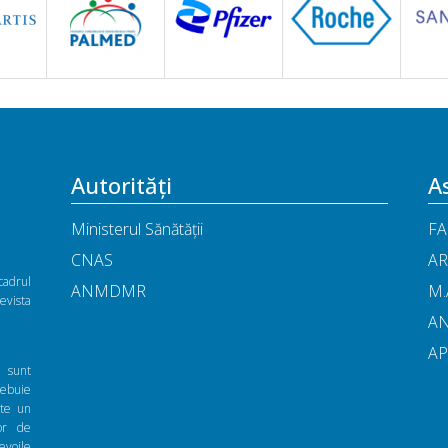
Autorități
As
Ministerul Sănătății
FA
CNAS
AR
cadrul
ANMDMR
M.
vista
A
A
ă sunt
rebuie
nte un
zor de
evoile