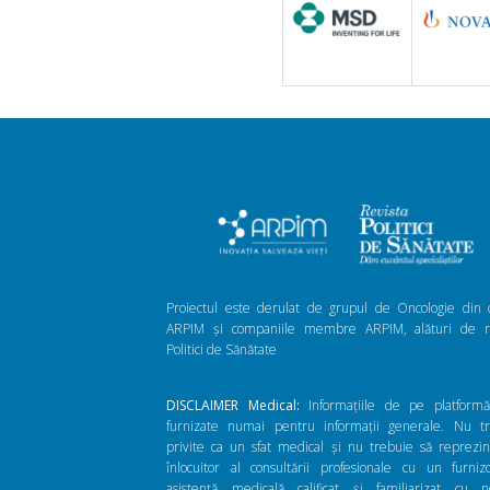
Proiectul este derulat de grupul de Oncologie din 
ARPIM și companiile membre ARPIM, alături de re
Politici de Sănătate
DISCLAIMER Medical:
Informațiile de pe platform
furnizate numai pentru informații generale. Nu t
privite ca un sfat medical și nu trebuie să reprezi
înlocuitor al consultării profesionale cu un furni
asistență medicală calificat și familiarizat cu n