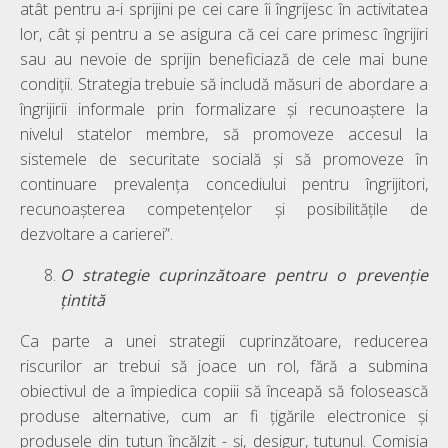
atât pentru a-i sprijini pe cei care îi îngrijesc în activitatea
lor, cât și pentru a se asigura că cei care primesc îngrijiri
sau au nevoie de sprijin beneficiază de cele mai bune
condiții. Strategia trebuie să includă măsuri de abordare a
îngrijirii informale prin formalizare și recunoaștere la
nivelul statelor membre, să promoveze accesul la
sistemele de securitate socială și să promoveze în
continuare prevalența concediului pentru îngrijitori,
recunoașterea competențelor și posibilitățile de
dezvoltare a carierei”.
O strategie cuprinzătoare pentru o prevenție
țintită
Ca parte a unei strategii cuprinzătoare, reducerea
riscurilor ar trebui să joace un rol, fără a submina
obiectivul de a împiedica copiii să înceapă să folosească
produse alternative, cum ar fi țigările electronice și
produsele din tutun încălzit - și, desigur, tutunul. Comisia