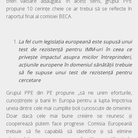
oferi valoare adăugată. În acest sens, grupul PPE
propune 10 cerințe cheie ce ar trebui să se reflecte în
raportul final al comisiei BECA.
La fel cum legislația europeană este supusă unui
test de rezistență pentru IMM-uri în ceea ce
privește impactul asupra micilor întreprinderi,
acțiunile europene în domeniul sănătății trebuie
să fie supuse unui test de rezistență pentru
cercetare
Grupul PPE din PE propune „să ne unim eforturile,
cunoștințele și banii în Europa pentru a lupta împotriva
uneia dintre cele mai cumplite boli cunoscute de omenire.
Doar dacă cele mai bune creiere se reunesc și
cooperează putem face progrese. Comisia Europeană
trebuie să fie capabilă să identifice și să elimine