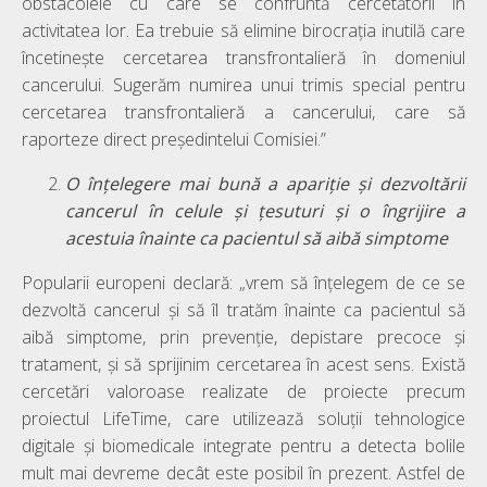
obstacolele cu care se confruntă cercetătorii în
activitatea lor. Ea trebuie să elimine birocrația inutilă care
încetinește cercetarea transfrontalieră în domeniul
cancerului. Sugerăm numirea unui trimis special pentru
cercetarea transfrontalieră a cancerului, care să
raporteze direct președintelui Comisiei.”
O înțelegere mai bună a apariție și dezvoltării
cancerul în celule și țesuturi și o îngrijire a
acestuia înainte ca pacientul să aibă simptome
Popularii europeni declară: „vrem să înțelegem de ce se
dezvoltă cancerul și să îl tratăm înainte ca pacientul să
aibă simptome, prin prevenție, depistare precoce și
tratament, și să sprijinim cercetarea în acest sens. Există
cercetări valoroase realizate de proiecte precum
proiectul LifeTime, care utilizează soluții tehnologice
digitale și biomedicale integrate pentru a detecta bolile
mult mai devreme decât este posibil în prezent. Astfel de