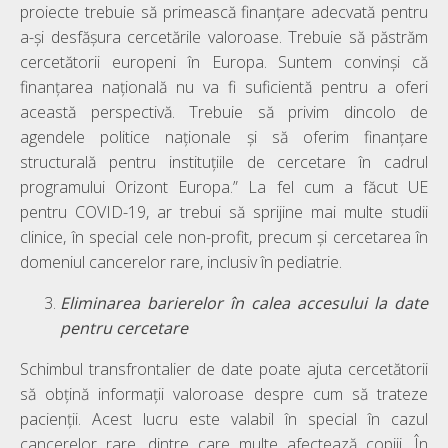
proiecte trebuie să primească finanțare adecvată pentru
a-și desfășura cercetările valoroase. Trebuie să păstrăm
cercetătorii europeni în Europa. Suntem convinși că
finanțarea națională nu va fi suficientă pentru a oferi
această perspectivă. Trebuie să privim dincolo de
agendele politice naționale și să oferim finanțare
structurală pentru instituțiile de cercetare în cadrul
programului Orizont Europa.” La fel cum a făcut UE
pentru COVID-19, ar trebui să sprijine mai multe studii
clinice, în special cele non-profit, precum și cercetarea în
domeniul cancerelor rare, inclusiv în pediatrie.
Eliminarea barierelor în calea accesului la date
pentru cercetare
Schimbul transfrontalier de date poate ajuta cercetătorii
să obțină informații valoroase despre cum să trateze
pacienții. Acest lucru este valabil în special în cazul
cancerelor rare, dintre care multe afectează copiii. În