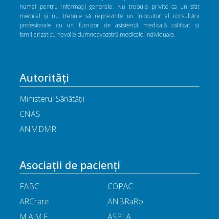
numai pentru informații generale. Nu trebuie privite ca un sfat
medical și nu trebuie să reprezinte un înlocuitor al consultării
profesionale cu un furnizor de asistență medicală calificat și
familiarizat cu nevoile dumneavoastră medicale individuale.
Autorități
Ministerul Sănătății
CNAS
ANMDMR
Asociații de pacienți
FABC
COPAC
ARCrare
ANBRaRo
M.A.M.E
ASPLA