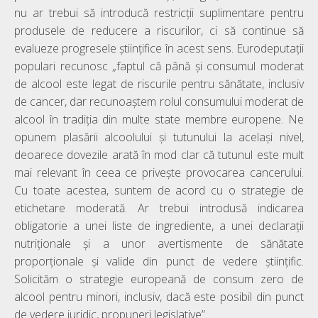
nu ar trebui să introducă restricții suplimentare pentru
produsele de reducere a riscurilor, ci să continue să
evalueze progresele științifice în acest sens. Eurodeputații
populari recunosc „faptul că până și consumul moderat
de alcool este legat de riscurile pentru sănătate, inclusiv
de cancer, dar recunoaștem rolul consumului moderat de
alcool în tradiția din multe state membre europene. Ne
opunem plasării alcoolului și tutunului la același nivel,
deoarece dovezile arată în mod clar că tutunul este mult
mai relevant în ceea ce privește provocarea cancerului.
Cu toate acestea, suntem de acord cu o strategie de
etichetare moderată. Ar trebui introdusă indicarea
obligatorie a unei liste de ingrediente, a unei declarații
nutriționale și a unor avertismente de sănătate
proporționale și valide din punct de vedere științific.
Solicităm o strategie europeană de consum zero de
alcool pentru minori, inclusiv, dacă este posibil din punct
de vedere juridic, propuneri legislative”.