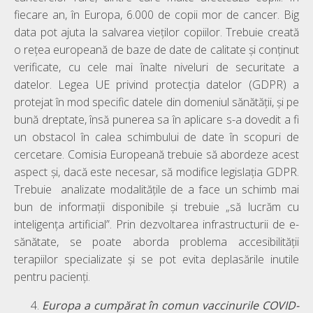
fiecare an, în Europa, 6.000 de copii mor de cancer. Big
data pot ajuta la salvarea vieților copiilor. Trebuie creată
o rețea europeană de baze de date de calitate și conținut
verificate, cu cele mai înalte niveluri de securitate a
datelor. Legea UE privind protecția datelor (GDPR) a
protejat în mod specific datele din domeniul sănătății, și pe
bună dreptate, însă punerea sa în aplicare s-a dovedit a fi
un obstacol în calea schimbului de date în scopuri de
cercetare. Comisia Europeană trebuie să abordeze acest
aspect și, dacă este necesar, să modifice legislația GDPR.
Trebuie analizate modalitățile de a face un schimb mai
bun de informații disponibile și trebuie „să lucrăm cu
inteligența artificial”. Prin dezvoltarea infrastructurii de e-
sănătate, se poate aborda problema accesibilității
terapiilor specializate și se pot evita deplasările inutile
pentru pacienți.
Europa a cumpărat în comun vaccinurile COVID-