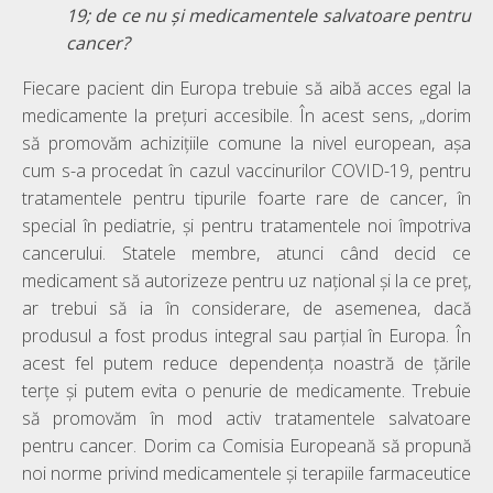
19; de ce nu și medicamentele salvatoare pentru
cancer?
Fiecare pacient din Europa trebuie să aibă acces egal la
medicamente la prețuri accesibile. În acest sens, „dorim
să promovăm achizițiile comune la nivel european, așa
cum s-a procedat în cazul vaccinurilor COVID-19, pentru
tratamentele pentru tipurile foarte rare de cancer, în
special în pediatrie, și pentru tratamentele noi împotriva
cancerului. Statele membre, atunci când decid ce
medicament să autorizeze pentru uz național și la ce preț,
ar trebui să ia în considerare, de asemenea, dacă
produsul a fost produs integral sau parțial în Europa. În
acest fel putem reduce dependența noastră de țările
terțe și putem evita o penurie de medicamente. Trebuie
să promovăm în mod activ tratamentele salvatoare
pentru cancer. Dorim ca Comisia Europeană să propună
noi norme privind medicamentele și terapiile farmaceutice