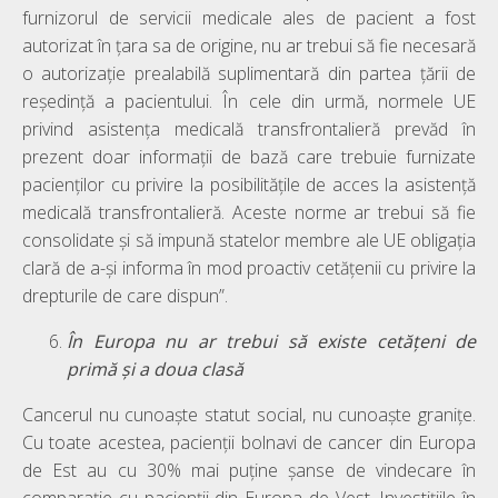
furnizorul de servicii medicale ales de pacient a fost
autorizat în țara sa de origine, nu ar trebui să fie necesară
o autorizație prealabilă suplimentară din partea țării de
reședință a pacientului. În cele din urmă, normele UE
privind asistența medicală transfrontalieră prevăd în
prezent doar informații de bază care trebuie furnizate
pacienților cu privire la posibilitățile de acces la asistență
medicală transfrontalieră. Aceste norme ar trebui să fie
consolidate și să impună statelor membre ale UE obligația
clară de a-și informa în mod proactiv cetățenii cu privire la
drepturile de care dispun”.
În Europa nu ar trebui să existe cetățeni de
primă și a doua clasă
Cancerul nu cunoaște statut social, nu cunoaște granițe.
Cu toate acestea, pacienții bolnavi de cancer din Europa
de Est au cu 30% mai puține șanse de vindecare în
comparație cu pacienții din Europa de Vest. Investițiile în