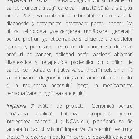
cancerului pentru toți”, care va fi lansată până la sfârșitul
anului 2021, va contribui la îmbunătățirea accesului la
diagnostic și tratamente inovatoare pentru cancer. Va
utiliza tehnologia „secvențierea următoarei generații”
pentru profiluri genetice rapide și eficiente ale celulelor
tumorale, permițând centrelor de cancer să difuzeze
profiluri de cancer, aplicând astfel aceleași abordări
diagnostice și terapeutice pacienților cu profiluri de
cancer comparabile. Inițiativa va contribui în cele din urmă
la optimizarea diagnosticului și a tratamentului cancerului
și la reducerea accesului inegal la medicamente
personalizate în îngrijirea cancerului.
Inițiativa
7
: Alături de proiectul „Genomică pentru
sănătatea publică”, Inițiativa europeană pentru
înțelegerea cancerului (UNCAN.eu), planificată să fie
lansată în cadrul Misiunii împotriva Cancerului pentru a
crește înțelegerea modului în care se dezvoltă cancerul,