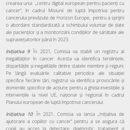
crearea unui „centru digital european pentru pacienți cu
cancer”, în cadrul Misiunii de luptă împotriva pentru
cancerului prevăzute de Horizon Europe, pentru a sprijini
o abordare standardizată a schimbului voluntar de date
ale pacienților și a monitorizării condițiilor de sănătate ale
supraviețuitorilor până în 2023.
Inițiativa 9
: În 2021, Comisia va stabili un registru al
inegalităților în cancer. Acesta va identifica tendințele,
disparitățile și inegalitățile dintre statele membre și regiuni.
Pe lângă evaluările calitative periodice ale situației
specifice fiecărei țări, registrul va identifica provocările și
domeniile specifice de acțiune pentru a ghida investițiile și
intervențiile la nivel UE, național și regional în cadrul
Planului european de luptă împotriva cancerului.
Inițiativa
10
: În 2021, Comisia va lansa „Inițiativa de
ajutorare a copiilor cu cancer” pentru a se asigura că
copiii au acces la detectare, diagnostic, tratament și