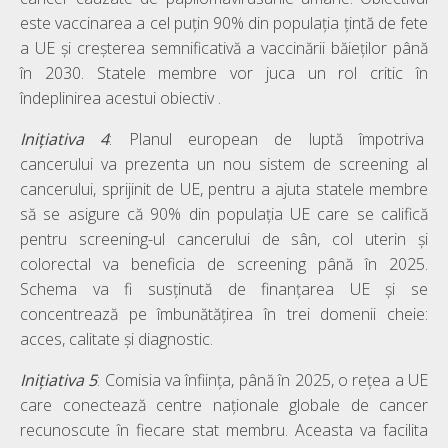
este vaccinarea a cel puțin 90% din populația țintă de fete
a UE și creșterea semnificativă a vaccinării băieților până
în 2030. Statele membre vor juca un rol critic în
îndeplinirea acestui obiectiv .
Inițiativa
4
: Planul european de luptă împotriva
cancerului va prezenta un nou sistem de screening al
cancerului, sprijinit de UE, pentru a ajuta statele membre
să se asigure că 90% din populația UE care se califică
pentru screening-ul cancerului de sân, col uterin și
colorectal va beneficia de screening până în 2025.
Schema va fi susținută de finanțarea UE și se
concentrează pe îmbunătățirea în trei domenii cheie:
acces, calitate și diagnostic.
Inițiativa
5
: Comisia va înființa, până în 2025, o rețea a UE
care conectează centre naționale globale de cancer
recunoscute în fiecare stat membru. Aceasta va facilita