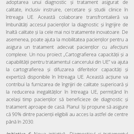
adoptarea unui diagnostic și tratament asigurat de
calitate, inclusiv instruire, cercetare și studii clinice în
întreaga UE. Această colaborare transfrontalieră va
îmbunătăți accesul pacienților la diagnostic și îngrijire de
înaltă calitate și la cele mai noi tratamente inovatoare. De
asemenea, poate ajuta la mobilitatea pacienților pentru a
asigura un tratament adecvat pacienților cu afecțiuni
complexe. Un nou proiect „Cartografierea capacității și a
capabilității pentru tratamentul cancerului din UE” va ajuta
la cartografierea și difuzarea diferitelor capacități și
expertiză disponibile în întreaga UE. Această acțiune va
contribui la furnizarea de îngrijiri de calitate superioară și
la reducerea inegalităților în întreaga UE, permițând în
același timp pacienților să beneficieze de diagnostic și
tratament aproape de casă. Planul își propune să asigure
că 90% dintre pacienții eligibili au acces la astfel de centre
până în 2030.
Inițiativa
6
: Noua inițiativă „Diagnosticul și tratamentul