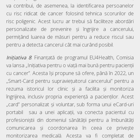
va contribui, de asemenea, la identificarea persoanelor
cu risc ridicat de cancer folosind tehnica scorurilor de
risc poligenic. Acest lucru ar trebui să faciliteze abordări
personalizate de prevenire și îngrijire a cancerului,
permițând luarea de măsuri pentru a reduce riscul sau
pentru a detecta cancerul cât mai curând posibil.
Inițiativa
8
: Finanțată de programul EU4Health, Comisia
va lansa „Inițiativa pentru o viață mai bună pentru pacienții
cu cancer”. Acesta își propune să ofere, până în 2022, un
„Smart-Card pentru supraviețuitorul cancerului” pentru a
rezuma istoricul lor clinic și a facilita și monitoriza
îngrijirea, inclusiv propria experiență a pacienților. Acest
„card” personalizat și voluntar, sub forma unui eCard-uri
portabil sau a unei aplicații, va conecta pacientul cu
profesioniștii din domeniul sănătății pentru a îmbunătăți
comunicarea și coordonarea în ceea ce privește
monitorizarea medicală. Acesta va fi completat de