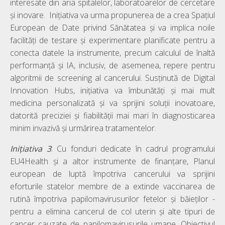
interesate din aria spitalelor, laboratoarelor de cercetare
și inovare. Inițiativa va urma propunerea de a crea Spațiul
European de Date privind Sănătatea și va implica noile
facilități de testare și experimentare planificate pentru a
conecta datele la instrumente, precum calculul de înaltă
performanță și IA, inclusiv, de asemenea, repere pentru
algoritmii de screening al cancerului. Susținută de Digital
Innovation Hubs, inițiativa va îmbunătăți și mai mult
medicina personalizată și va sprijini soluții inovatoare,
datorită preciziei și fiabilității mai mari în diagnosticarea
minim invazivă și urmărirea tratamentelor.
Inițiativa
3
: Cu fonduri dedicate în cadrul programului
EU4Health și a altor instrumente de finanțare, Planul
european de luptă împotriva cancerului va sprijini
eforturile statelor membre de a extinde vaccinarea de
rutină împotriva papilomavirusurilor fetelor și băieților -
pentru a elimina cancerul de col uterin și alte tipuri de
cancer cauzate de papilomavirusurile umane. Obiectivul