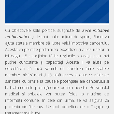
Cu obiectivele sale politice, susținute de
zece inițiative
emblematice
și de mai multe acțiuni de sprijin, Planul va
ajuta statele membre să lupte valul împotriva cancerului.
Acesta va permite partajarea expertizei și a resurselor în
întreaga UE - sprijinind țările, regiunile și orașele cu mai
puține cunoștințe și capacități. Acesta îi va ajuta pe
cercetători să facă schimb de concluzii între statele
membre mici și mari și să aibă acces la date cruciale de
sănătate cu privire la cauzele potențiale ale cancerului și
la tratamentele promițătoare pentru acesta. Personalul
medical și spitalele vor putea folosi o mulțime de
informații comune. În cele din urmă, se va asigura că
pacienții din întreaga UE pot beneficia de o îngrijire și
tratament mai bune.