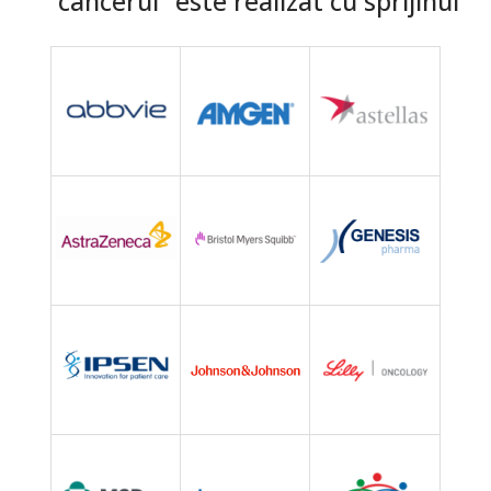
cancerul” este realizat cu sprijinul