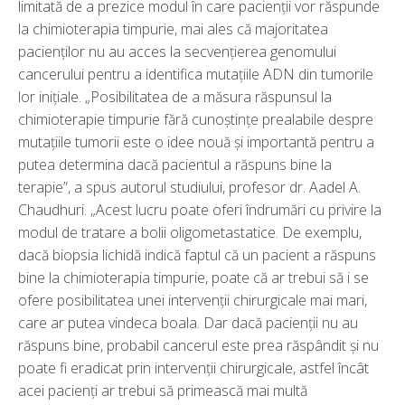
limitată de a prezice modul în care pacienții vor răspunde
la chimioterapia timpurie, mai ales că majoritatea
pacienților nu au acces la secvențierea genomului
cancerului pentru a identifica mutațiile ADN din tumorile
lor inițiale. „Posibilitatea de a măsura răspunsul la
chimioterapie timpurie fără cunoștințe prealabile despre
mutațiile tumorii este o idee nouă și importantă pentru a
putea determina dacă pacientul a răspuns bine la
terapie”, a spus autorul studiului, profesor dr. Aadel A.
Chaudhuri. „Acest lucru poate oferi îndrumări cu privire la
modul de tratare a bolii oligometastatice. De exemplu,
dacă biopsia lichidă indică faptul că un pacient a răspuns
bine la chimioterapia timpurie, poate că ar trebui să i se
ofere posibilitatea unei intervenții chirurgicale mai mari,
care ar putea vindeca boala. Dar dacă pacienții nu au
răspuns bine, probabil cancerul este prea răspândit și nu
poate fi eradicat prin intervenții chirurgicale, astfel încât
acei pacienți ar trebui să primească mai multă