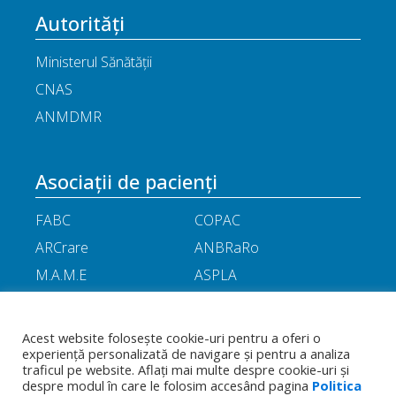
Autorități
Ministerul Sănătății
CNAS
ANMDMR
Asociații de pacienți
FABC
COPAC
ARCrare
ANBRaRo
M.A.M.E
ASPLA
ANHR
ARIL
APOR
Little People
Acest website folosește cookie-uri pentru a oferi o
experiență personalizată de navigare și pentru a analiza
traficul pe website. Aflați mai multe despre cookie-uri și
Termeni
Toate drepturile rezervate - Asociația
Politica de
despre modul în care le folosim accesând pagina
Politica
și
Română a Producătorilor Internaționali de