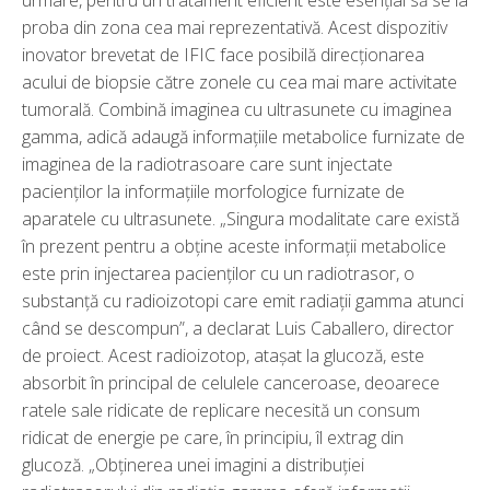
proba din zona cea mai reprezentativă. Acest dispozitiv
inovator brevetat de IFIC face posibilă direcționarea
acului de biopsie către zonele cu cea mai mare activitate
tumorală. Combină imaginea cu ultrasunete cu imaginea
gamma, adică adaugă informațiile metabolice furnizate de
imaginea de la radiotrasoare care sunt injectate
pacienților la informațiile morfologice furnizate de
aparatele cu ultrasunete. „Singura modalitate care există
în prezent pentru a obține aceste informații metabolice
este prin injectarea pacienților cu un radiotrasor, o
substanță cu radioizotopi care emit radiații gamma atunci
când se descompun”, a declarat Luis Caballero, director
de proiect. Acest radioizotop, atașat la glucoză, este
absorbit în principal de celulele canceroase, deoarece
ratele sale ridicate de replicare necesită un consum
ridicat de energie pe care, în principiu, îl extrag din
glucoză. „Obținerea unei imagini a distribuției