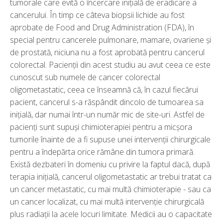
tumorale care evită o încercare inițială de eradicare a
cancerului. În timp ce câteva biopsii lichide au fost
aprobate de Food and Drug Administration (FDA), în
special pentru cancerele pulmonare, mamare, ovariene și
de prostată, niciuna nu a fost aprobată pentru cancerul
colorectal. Pacienții din acest studiu au avut ceea ce este
cunoscut sub numele de cancer colorectal
oligometastatic, ceea ce înseamnă că, în cazul fiecărui
pacient, cancerul s-a răspândit dincolo de tumoarea sa
inițială, dar numai într-un număr mic de site-uri. Astfel de
pacienți sunt supuși chimioterapiei pentru a micșora
tumorile înainte de a fi supuse unei intervenții chirurgicale
pentru a îndepărta orice rămâne din tumora primară.
Există dezbateri în domeniu cu privire la faptul dacă, după
terapia inițială, cancerul oligometastatic ar trebui tratat ca
un cancer metastatic, cu mai multă chimioterapie - sau ca
un cancer localizat, cu mai multă intervenție chirurgicală
plus radiații la acele locuri limitate. Medicii au o capacitate