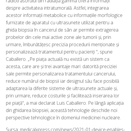
radiotrasorului din radiația gamma oferă informații
despre activitatea intratumorală. Astfel, integrarea
acestor informații metabolice cu informațiile morfologice
furnizate de aparatul cu ultrasunete utilizat pentru a
ghida biopsia în cancerul de sân ar permite extragerea
probelor din cele mai active zone ale tumorii și, prin
urmare, îmbunătățesc precizia procedurii menționate și
personalizează tratamentul pentru pacienți ", spune
Caballero. „Pe piața actuală nu există un sistem ca
acesta, care are și trei avantaje mari: datorită preciziei
sale permite personalizarea tratamentului cancerului,
reduce numărul de biopsii iar designul său face posibilă
adaptarea la diferite sisteme de ultrasunete actuale și,
prin urmare, reduce costurile și facilitează inserarea lor
pe piață", a mai declarat Luis Caballero. Pe lângă aplicația
din ghidarea biopsiei, această tehnologie deschide noi
perspective tehnologice în domeniul medicinei nucleare.
Sursa:
medicalxpress.com/news/2021-01-device-enables-