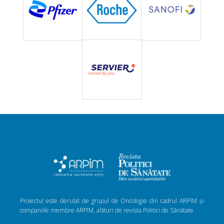
Proiectul este derulat de grupul de Oncologie din cadrul ARPIM și
companiile membre ARPIM, alături de revista Politici de Sănătate