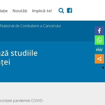
lație
Noutăți
Implică-te!
i Național de Combatere a Cancerului
ză studiile
ței
secințele pandemiei COVID-