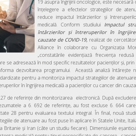
19 asupra îngrijirii oncologice, este necesară 
înțelegere a efectelor strategiilor de ate
reduce impactul întârzierilor și întreruperil
medicală. Conform studiului
Impactul str
întârzierilor și întreruperilor în îngrij
cauzate de COVID-19,
realizat de cercetăto
Alliance în colaborare cu Organizația Mon
„constatările evidențiază frecvența redusă 
are se adresează în mod specific rezultatelor pacienților și, prin
 informa dezvoltarea programului. Această analiză întărește n
ardizate pentru a monitoriza impactul strategiilor de atenuar
treruperilor în îngrijirea medicală a pacienților cu cancer din cau
.527 de referințe din monitorizarea electronică. După excludere
i rezumatele a 6. 692 de referințe, au fost excluse 6. 664 care
lectate 28 pentru evaluarea textului integral. În final, nouă studi
ategiile de atenuare au fost puse în aplicare în Statele Unite, Ital
a Britanie și Iran (câte un studiu fiecare). Dimensiunile eșantio
sistența medicală pentru tipuri nespecificate de cancere, cance