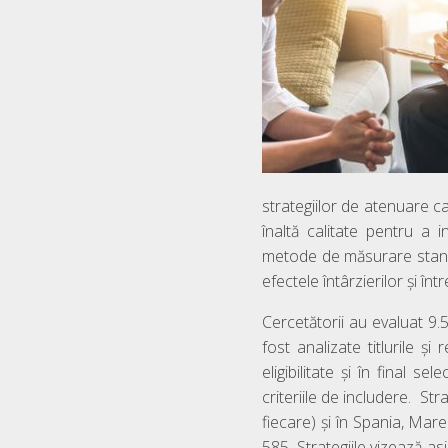
strategiilor de atenuare c
înaltă calitate pentru a
metode de măsurare stand
efectele întârzierilor și în
Cercetătorii au evaluat 9
fost analizate titlurile ș
eligibilitate și în final se
criteriile de includere. Str
fiecare) și în Spania, Mare
585. Strategiile vizează a