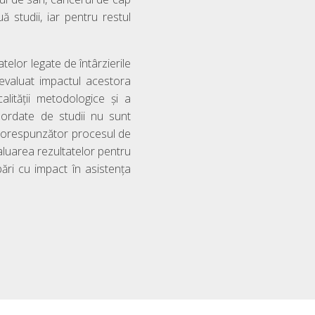
ă studii, iar pentru restul
telor legate de întârzierile
 evaluat impactul acestora
lității metodologice și a
bordate de studii nu sunt
od corespunzător procesul de
aluarea rezultatelor pentru
rbări cu impact în asistența