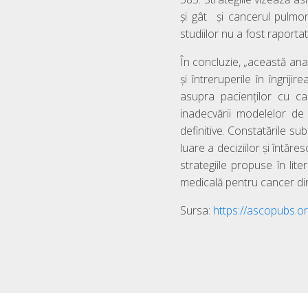
și gât și cancerul pulmona
studiilor nu a fost raporta
În concluzie, „această anal
și întreruperile în îngri
asupra pacienților cu ca
inadecvării modelelor de
definitive. Constatările su
luare a deciziilor și întă
strategiile propuse în lite
medicală pentru cancer d
Sursa:
https://ascopubs.o