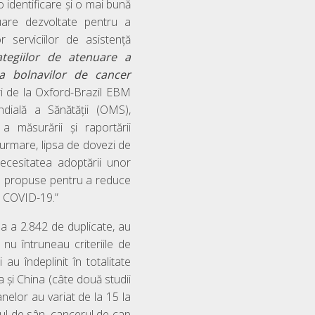
o identificare și o mai bună
nuare dezvoltate pentru a
or serviciilor de asistență
ategiilor de atenuare a
irea bolnavilor de cancer
ri de la Oxford-Brazil EBM
dială a Sănătății (OMS),
a măsurării și raportării
 urmare, lipsa de dovezi de
ecesitatea adoptării unor
e propuse pentru a reduce
za COVID-19.”
a a 2.842 de duplicate, au
 nu întruneau criteriile de
i au îndeplinit în totalitate
ia și China (câte două studii
anelor au variat de la 15 la
rul de sân, cancerul de cap