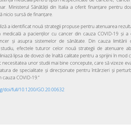
r. Ministerul Sănătății din Italia a oferit finanțare pentru dou
tă nicio sursă de finanțare.
iză a identificat nouă strategii propuse pentru atenuarea rezulta
jirea medicală a pacienților cu cancer din cauza COVID-19 și a
ncer și asupra sistemelor de sănătate. Din cauza limitării ca
 studiu, efectele tuturor celor nouă strategii de atenuare a
bliniază lipsa de dovezi de înaltă calitate pentru a sprijini în m
resc necesitatea unor studii mai bine concepute, care să vizeze ev
ratura de specialitate și direcționate pentru întârzieri și pertu
in cauza COVID-19.”
rg/doi/full/10.1200/GO.20.00632