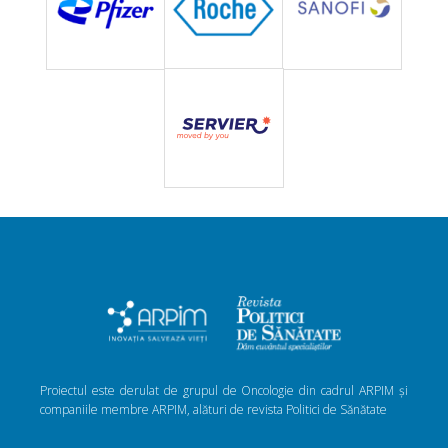
Proiectul este derulat de grupul de Oncologie din cadrul ARPIM și
companiile membre ARPIM, alături de revista Politici de Sănătate