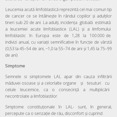
Leucemia acută limfoblastică reprezintă cel mai comun tip
de cancer ce se întâlnește în rândul copiilor și adulților
tineri sub 20 de ani. La adulți, incidența globală estimată
a leucemiei acute limfoblastice (LAL) și a limfomului
limfoblastic în Europa este de 1,28 la 100.000 de
indivizi anual, cu variații semnificative în funcție de vârstă
(0,53 la 45–54 de ani, ~1,0 la 55–74 de ani și 1,45 la 75–99
de ani)
Simptome
Semnele si simptomele LAL apar din cauza infiltrării
măduvei osoase și a celorlalte organe și tesuturi cu
celule leucemice, ca o consecință a multiplicării
necontrolate a limfoblastilor.
Simptome constituționale în LAL- sunt, în general,
percepute ca o senzație de rău, disconfort și cuprind: