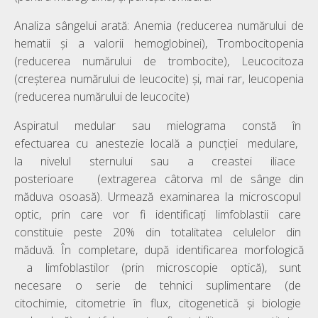
Analiza sângelui arată: Anemia (reducerea numărului de
hematii și a valorii hemoglobinei), Trombocitopenia
(reducerea numărului de trombocite), Leucocitoza
(creșterea numărului de leucocite) și, mai rar, leucopenia
(reducerea numărului de leucocite)
Aspiratul medular sau mielograma constă în
efectuarea cu anestezie locală a puncției medulare,
la nivelul sternului sau a creastei iliace
posterioare (extragerea câtorva ml de sânge din
măduva osoasă). Urmează examinarea la microscopul
optic, prin care vor fi identificați limfoblastii care
constituie peste 20% din totalitatea celulelor din
măduvă. În completare, după identificarea morfologică
a limfoblastilor (prin microscopie optică), sunt
necesare o serie de tehnici suplimentare (de
citochimie, citometrie în flux, citogenetică și biologie