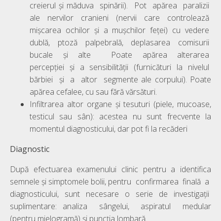
creierul și măduva spinării). Pot apărea paralizii
ale nervilor cranieni (nervii care controlează
mișcarea ochilor și a mușchilor feței) cu vedere
dublă, ptoză palpebrală, deplasarea comisurii
bucale și alte Poate apărea alterarea
percepției și a sensibilității (furnicături la nivelul
bărbiei și a altor segmente ale corpului). Poate
apărea cefalee, cu sau fără vărsături.
Infiltrarea altor organe și tesuturi (piele, mucoase,
testicul sau sân): acestea nu sunt frecvente la
momentul diagnosticului, dar pot fi la recăderi
Diagnostic
După efectuarea examenului clinic pentru a identifica
semnele și simptomele bolii, pentru confirmarea finală a
diagnosticului, sunt necesare o serie de investigații
suplimentare: analiza sângelui, aspiratul medular
(pentru mielogramă) și puncția lombară.