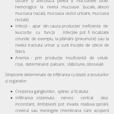
ușoare și afectează pielea și mucoasele (bule
hemoragice la nivelul mucoasei bucale, alteori
mucoasa nazală, mucoasa vezicii urinare, mucoasa
rectală)
Infecții - apar din cauza producției ineficiente de
leucocite cu funcții Infecțiile pot fi localizate
oriunde: de exemplu, la plămâni (pneumonii) sau la
nivelul tractului urinar și sunt însoțite de obicei de
febră
Anemia - prin producție insuficientă de celule
roșii, determinand paloare, slăbiciune, oboseală
Simptome determinate de infiltrarea cu blasti a țesuturilor
și organelor:
Creșterea ganglionilor, splinei și ficatului.
Infiltrarea sistemului nervos central: deși
inconstant, limfoblastii pot invada măduva spinării,
creierul sau meningele (membrana care acoperă