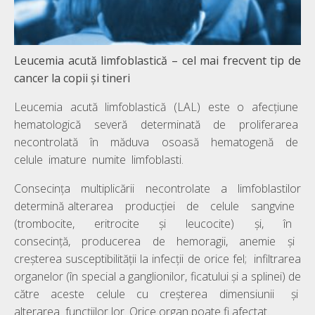
Leucemia acută limfoblastică – cel mai frecvent tip de
cancer la copii și tineri
Leucemia acută limfoblastică (LAL) este o afecțiune
hematologică severă determinată de proliferarea
necontrolată în măduva osoasă hematogenă de
celule imature numite limfoblasti.
Consecința multiplicării necontrolate a limfoblastilor
determină alterarea producției de celule sangvine
(trombocite, eritrocite și leucocite) și, în
consecință, producerea de hemoragii, anemie și
creșterea susceptibilității la infecții de orice fel; infiltrarea
organelor (în special a ganglionilor, ficatului și a splinei) de
către aceste celule cu creșterea dimensiunii și
alterarea funcțiilor lor. Orice organ poate fi afectat.