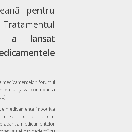
peană pentru
ratamentul
), a lansat
dicamentele
 a medicamentelor, forumul
cerului și va contribui la
UE).
 de medicamente împotriva
eritelor tipuri de cancer.
 de apariția medicamentelor
ații au ajutat pacienții cu