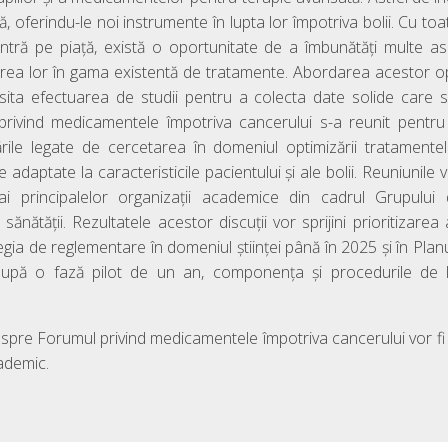
, oferindu-le noi instrumente în lupta lor împotriva bolii. Cu to
ntră pe piață, există o oportunitate de a îmbunătăți multe as
rarea lor în gama existentă de tratamente. Abordarea acestor o
sita efectuarea de studii pentru a colecta date solide care s
l privind medicamentele împotriva cancerului s-a reunit pentr
rile legate de cercetarea în domeniul optimizării tratamentel
 adaptate la caracteristicile pacientului și ale bolii. Reuniunile v
 ai principalelor organizații academice din cadrul Grupulu
 sănătății. Rezultatele acestor discuții vor sprijini prioritizare
egia de reglementare în domeniul științei până în 2025 și în Plan
upă o fază pilot de un an, componența și procedurile de lu
espre Forumul privind medicamentele împotriva cancerului vor fi
ademic.