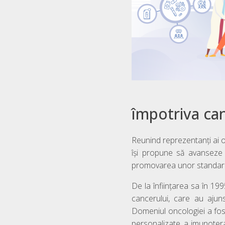
împotriva can
Reunind reprezentanți ai 
își propune să avanseze c
promovarea unor standarde 
De la înființarea sa în 
cancerului, care au ajuns
Domeniul oncologiei a fost
personalizate, a imunotera