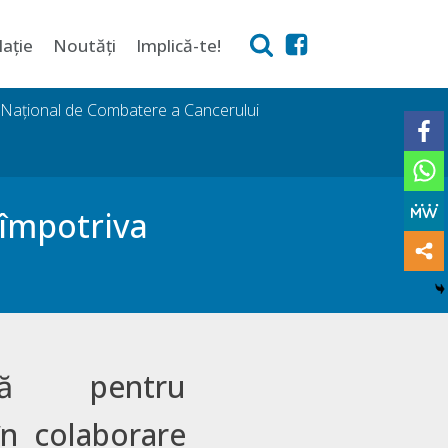
lație
Noutăți
Implică-te!
i Național de Combatere a Cancerului
 împotriva
nă pentru
n colaborare