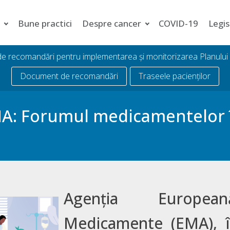
i
Bune practici
Despre cancer
COVID-19
Legis
 de recomandări pentru implementarea și monitorizarea Planulu
Document de recomandări
Traseele pacienților
EMA: Forumul medicamentelor
Agenția Europea
Medicamente (EMA), î