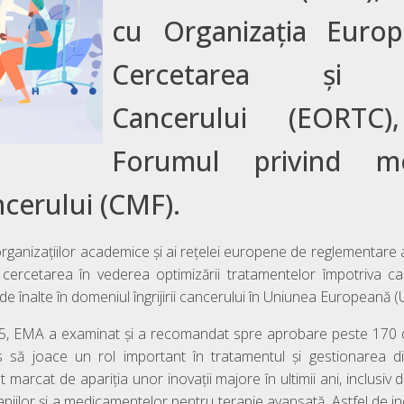
cu Organizația Euro
Cercetarea și T
Cancerului (EORTC
Forumul privind me
cerului (CMF).
organizațiilor academice și ai rețelei europene de reglementare
ercetarea în vederea optimizării tratamentelor împotriva can
înalte în domeniul îngrijirii cancerului în Uniunea Europeană (
1995, EMA a examinat și a recomandat spre aprobare peste 170
 să joace un rol important în tratamentul și gestionarea dif
 marcat de apariția unor inovații majore în ultimii ani, inclusiv
piilor și a medicamentelor pentru terapie avansată. Astfel de inov