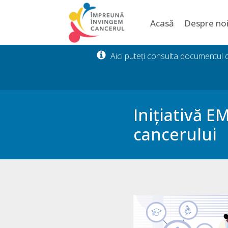
Acasă
Despre no
Aici puteți consulta documentul
Inițiativă 
cancerului