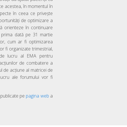
ate acestea, în momentul în
pecte în ceea ce privește
portunități de optimizare a
ă orienteze în continuare
u prima dată pe 31 martie
or, cum ar fi optimizarea
or fi organizate trimestrial,
i de lucru al EMA pentru
a acțiunilor de combatere a
ul de acțiune al matricei de
cru ale forumului vor fi
 publicate pe
pagina web
a