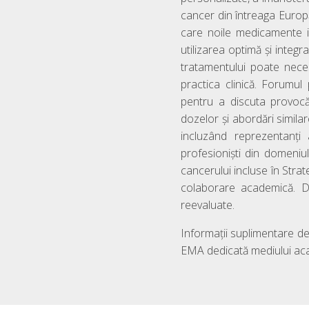
cancer din întreaga Europă
care noile medicamente i
utilizarea optimă și integ
tratamentului poate nece
practica clinică. Forumu
pentru a discuta provocă
dozelor și abordări similare
incluzând reprezentanți
profesioniști din domeniul
cancerului incluse în Strat
colaborare academică. D
reevaluate.
Informații suplimentare d
EMA dedicată mediului ac