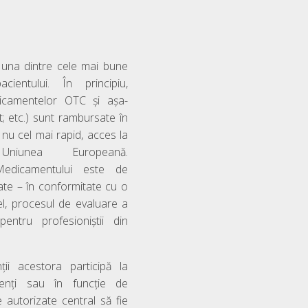
 una dintre cele mai bune
entului. În principiu,
icamentelor OTC și așa-
; etc.) sunt rambursate în
 nu cel mai rapid, acces la
niunea Europeană.
Medicamentului este de
tate – în conformitate cu o
lel, procesul de evaluare a
ntru profesioniștii din
ții acestora participă la
nenți sau în funcție de
autorizate central să fie