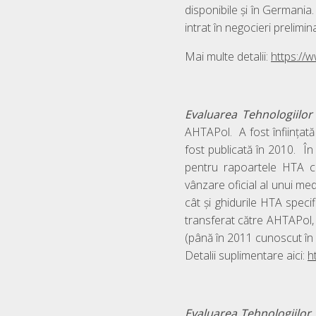
disponibile și în Germani
intrat în negocieri prelimin
Mai multe detalii:
https://
Evaluarea
Tehnologiilo
AHTAPol. A fost înființată
fost publicată în 2010. În 
pentru rapoartele HTA car
vânzare oficial al unui me
cât și ghidurile HTA speci
transferat către AHTAPol, 
(până în 2011 cunoscut în 
Detalii suplimentare aici:
h
Evaluarea
Tehnologiilor