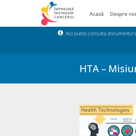
Acasă
Despre no
Aici puteți consulta documentul
HTA – Misiun