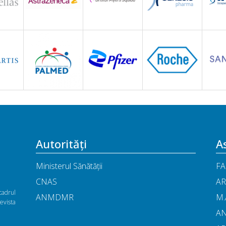
Autorități
As
Ministerul Sănătății
FA
CNAS
AR
cadrul
ANMDMR
M.
vista
A