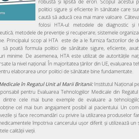
robustă şi lipsită de erori. Scopul acestui
politici sigure şi eficiente în sănătate care su
caută să aducă cea mai mare valoare. Câteva
folosi HTA-ul: metodele de diagnostic şi 
eutică; metodele de prevenţie şi recuperare; sistemele organiza
ne. Principalul scop al HTA este de a le furniza factorilor de d
 să poată formula politici de sănătate sigure, eficiente, ax
ri minime. De asemenea, HTA este utilizat de autoritățile na
sate la nivel național. În majoritatea țărilor din UE, evaluarea 
ntru elaborarea unor politici de sănătate bine fundamentate.
Medicale în
Regatul Unit al Marii
Britanii:
Institutul Național p
esponsabil pentru Evaluarea Tehnologiilor Medicale din Regatul 
l dintre cele mai bune exemple de evaluare a tehnologiil
obține cel mai bun angajament posibil al pacientului. Un com
ezile și face recomandări cu privire la utilizarea produselor fa
edicamentele împotriva cancerului ușor diferit și utilizează un se
 calității vieții.