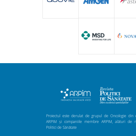
Proiectul este derulat de grupul de Oncologie din 
ARPIM și companiile membre ARPIM, alături de re
Politici de Sănătate