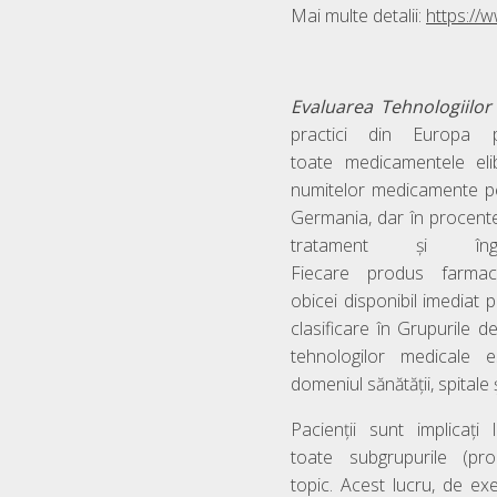
Mai multe detalii:
https://
Evaluarea
Tehnologiilo
practici din Europa p
toate medicamentele el
numitelor medicamente pen
Germania, dar în procente 
tratament și îng
Fiecare produs farmac
obicei disponibil imediat 
clasificare în Grupurile d
tehnologilor medicale 
domeniul sănătății, spitale 
Pacienții sunt implicați
toate subgrupurile (pr
topic. Acest lucru, de e