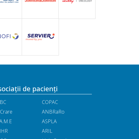
ociații de pacienți
BC
COPAC
Crare
ANBRaRo
A.M.E
ASPLA
NHR
ARIL