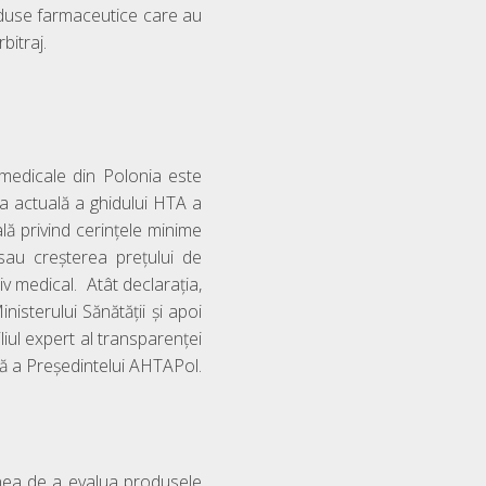
oduse farmaceutice care au
bitraj.
 medicale din Polonia este
ea actuală a ghidului HTA a
ală privind cerințele minime
 sau creșterea prețului de
v medical. Atât declarația,
isterului Sănătății și apoi
iul expert al transparenței
lă a Președintelui AHTAPol.
nea de a evalua produsele