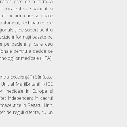
 proces este de a formula
nt focalizate pe pacienţi şi
 domenii în care se poate
tratament; echipamentele
ţionale şi de suport pentru
ecizie informații bazate pe
ate pe pacient și care dau
ționale pentru a decide ce
tehnologiilor medicale (HTA)
entru Excelență în Sănătate
Unit al MariiBritanii. NICE
or medicale în Europa și
itet independent în cadrul
rmaceutice în Regatul Unit.
t de reguli diferite, cu un