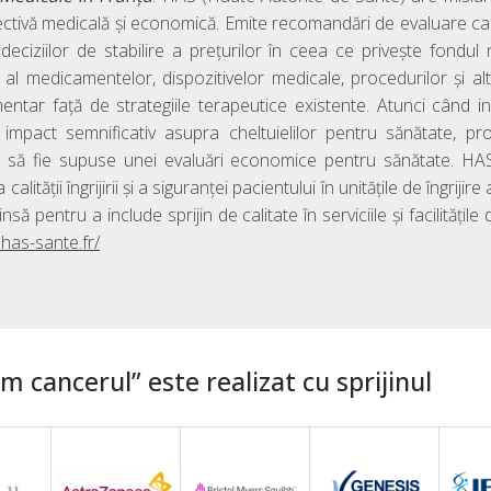
ctivă medicală și economică. Emite recomandări de evaluare care
deciziilor de stabilire a prețurilor în ceea ce privește fondul
c al medicamentelor, dispozitivelor medicale, procedurilor și al
entar față de strategiile terapeutice existente. Atunci când i
impact semnificativ asupra cheltuielilor pentru sănătate, pro
ie să fie supuse unei evaluări economice pentru sănătate. HA
lității îngrijirii și a siguranței pacientului în unitățile de îngrijire 
să pentru a include sprijin de calitate în serviciile și facilitățile 
has-sante.fr/
 cancerul” este realizat cu sprijinul