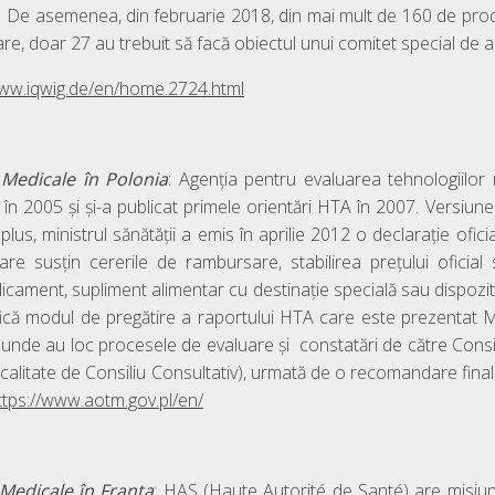
a. De asemenea, din februarie 2018, din mai mult de 160 de pr
are, doar 27 au trebuit să facă obiectul unui comitet special de ar
www.iqwig.de/en/
home.2724.html
r
Medicale în
Polonia
: Agenția pentru evaluarea tehnologiilor
 în 2005 și și-a publicat primele orientări HTA în 2007. Versiun
plus, ministrul sănătății a emis în aprilie 2012 o declarație ofici
e susțin cererile de rambursare, stabilirea prețului oficial
dicament, supliment alimentar cu destinație specială sau dispoziti
fică modul de pregătire a raportului HTA care este prezentat Min
unde au loc procesele de evaluare și constatări de către Consil
calitate de Consiliu Consultativ), urmată de o recomandare fina
ttps://www.aotm.gov.pl/en/
Medicale în
Franța
: HAS (Haute Autorité de Santé) are misiu