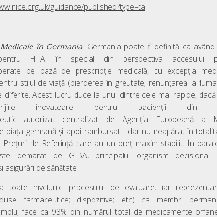
www.nice.org.uk/guidance/published?type=ta
r
Medicale în Germania
: Germania poate fi definită ca având
entru HTA, în special din perspectiva accesului paci
iberate pe bază de prescripție medicală, cu excepția med
tru stilul de viață (pierderea în greutate; renunțarea la fumat
diferite. Acest lucru duce la unul dintre cele mai rapide, dacă
rijire inovatoare pentru pacienții din U
eutic autorizat centralizat de Agenția Europeană a 
pe piața germană și apoi rambursat - dar nu neapărat în totali
e Prețuri de Referință care au un preț maxim stabilit. În para
este demarat de G-BA, principalul organism decisional pe
și asigurări de sănătate.
 la toate nivelurile procesului de evaluare, iar reprezentan
oduse farmaceutice; dispozitive; etc) ca membri perma
xemplu, face ca 93% din numărul total de medicamente orfane 