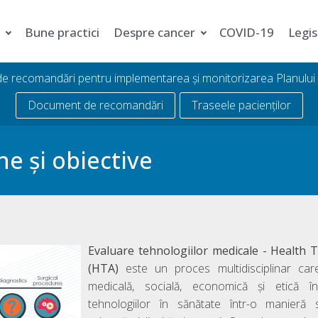
i
Bune practici
Despre cancer
COVID-19
Legis
 de recomandări pentru implementarea și monitorizarea Planulu
Document de recomandări
Traseele pacienților
e și obiective
Ev
aluare tehnologiilor medicale
- Health 
(HTA)
este un proces multidisciplinar car
medicală, socială, economică şi etică în
tehnologiilor în sănătate într-o manieră s