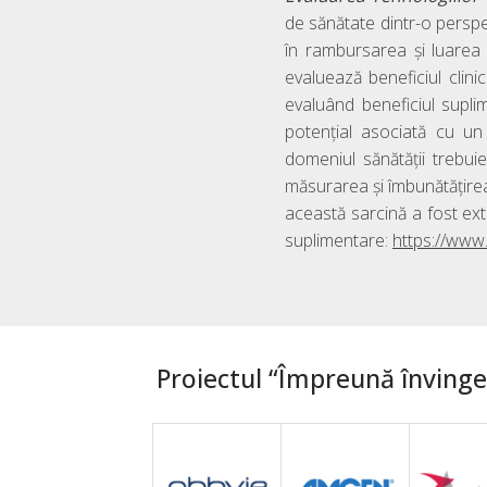
de sănătate dintr-o perspe
în rambursarea și luarea 
evaluează beneficiul clini
evaluând beneficiul suplim
potențial asociată cu un 
domeniul sănătății trebu
măsurarea și îmbunătățirea ca
această sarcină a fost extin
suplimentare:
https://www.
Proiectul “Împreună învingem