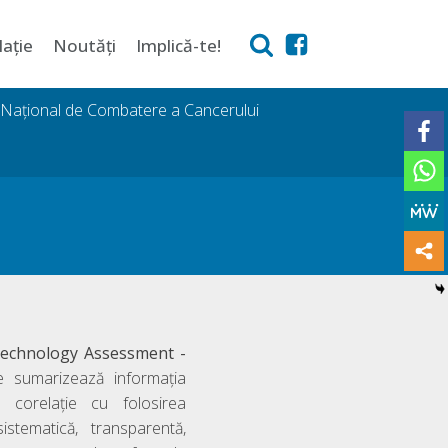
lație
Noutăți
Implică-te!
i Național de Combatere a Cancerului
Technology Assessment -
e sumarizează informaţia
 corelaţie cu folosirea
istematică, transparentă,