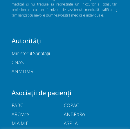
medical și nu trebuie să reprezinte un înlocuitor al consultării
profesionale cu un furnizor de asistență medicală calificat și
familiarizat cu nevoile dumneavoastră medicale individuale.
Autorități
Ministerul Sănătății
CNAS
ANMDMR
Asociații de pacienți
FABC
COPAC
ARCrare
ANBRaRo
M.A.M.E
ASPLA