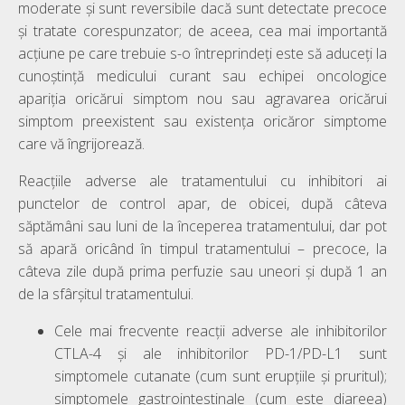
moderate și sunt reversibile dacă sunt detectate precoce
și tratate corespunzator; de aceea, cea mai importantă
acțiune pe care trebuie s-o întreprindeți este să aduceți la
cunoștință medicului curant sau echipei oncologice
apariția oricărui simptom nou sau agravarea oricărui
simptom preexistent sau existența oricăror simptome
care vă îngrijorează.
Reacțiile adverse ale tratamentului cu inhibitori ai
punctelor de control apar, de obicei, după câteva
săptămâni sau luni de la începerea tratamentului, dar pot
să apară oricând în timpul tratamentului – precoce, la
câteva zile după prima perfuzie sau uneori și după 1 an
de la sfârșitul tratamentului.
Cele mai frecvente reacții adverse ale inhibitorilor
CTLA-4 și ale inhibitorilor PD-1/PD-L1 sunt
simptomele cutanate (cum sunt erupțiile și pruritul);
simptomele gastrointestinale (cum este diareea)