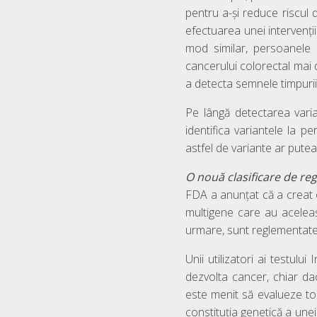
pentru a-și reduce riscul 
efectuarea unei intervenți
mod similar, persoanele 
cancerului colorectal mai
a detecta semnele timpurii
Pe lângă detectarea varia
identifica variantele la 
astfel de variante ar putea
O nouă clasificare de r
FDA a anunțat că a creat o
multigene care au aceleași
urmare, sunt reglementate
Unii utilizatori ai testul
dezvolta cancer, chiar dac
este menit să evalueze toa
constituția genetică a une