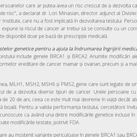
persoanelor care ar putea avea un risc crescut de a dezvolta c
de risc", a declarat dr. Lori Minasian, director adjunct al Divizi
Institute, care nu a fost implicată în dezvoltarea testului. Pers
 le expune la riscul de cancer ar trebui să se consulte cu un cons
ste disponibil doar pe bază de prescripție medicală.
estelor genetice pentru a ajuta la îndrumarea îngrijirii medic
testului include genele BRCA1 și BRCA2. Anumite modificări al
 formelor ereditare de cancer mamar și ovarian, precum și a mai
nea, MLH1, MSH2, MSH6 și PMS2, gene care sunt legate de sin
cul de a dezvolta diverse tipuri de cancer. Unele persoane c
a de 20 de ani, ceea ce este mult mai devreme în viață decât a
 boală. Pentru a valida performanța testului, cercetătorii Invi
unoscute ca având una dintre modificările genetice incluse în 
te modificările testate, potrivit FDA.
re au moștenit variante periculoase în genele BRCA1 sau BRCA2