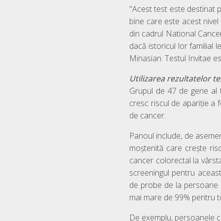
"Acest test este destinat 
bine care este acest nivel 
din cadrul National Cancer 
dacă istoricul lor familial
Minasian. Testul Invitae e
Utilizarea rezultatelor t
Grupul de 47 de gene al 
cresc riscul de apariție a
de cancer.
Panoul include, de aseme
moștenită care crește ris
cancer colorectal la vârst
screeningul pentru această
de probe de la persoane c
mai mare de 99% pentru toa
De exemplu, persoanele ca