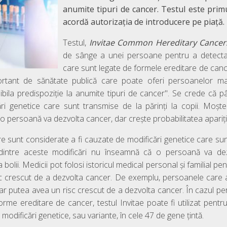
anumite tipuri de cancer. Testul este primu
acordă autorizația de introducere pe piață.
Testul,
Invitae Common Hereditary Cancer
de sânge a unei persoane pentru a detecta
care sunt legate de formele ereditare de canc
ortant de sănătate publică care poate oferi persoanelor ma
sibila predispoziție la anumite tipuri de cancer". Se crede că
ri genetice care sunt transmise de la părinți la copii. Moște
 persoană va dezvolta cancer, dar crește probabilitatea apariției
 sunt considerate a fi cauzate de modificări genetice care sunt
 dintre aceste modificări nu înseamnă că o persoană va dez
 bolii. Medicii pot folosi istoricul medical personal și familial p
sc crescut de a dezvolta cancer. De exemplu, persoanele care 
 ar putea avea un risc crescut de a dezvolta cancer. În cazul 
orme ereditare de cancer, testul Invitae poate fi utilizat pent
modificări genetice, sau variante, în cele 47 de gene țintă.