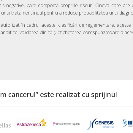
 fals-negative, care comportă propriile riscuri. Cineva care are u
 unui tratament inutil pentru a reduce probabilitatea unui diagno
t autorizat în cadrul acestei clasificări de reglementare, aceste 
nalitice, validarea clinică și etichetarea corespunzătoare a acest
 cancerul” este realizat cu sprijinul