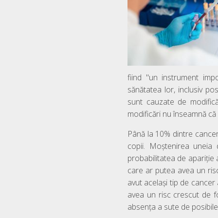
fiind "un instrument imp
sănătatea lor, inclusiv po
sunt cauzate de modifică
modificări nu înseamnă că o
Până la 10% dintre cancere
copii. Moștenirea uneia
probabilitatea de apariție a
care ar putea avea un ri
avut același tip de cancer
avea un risc crescut de f
absența a sute de posibile 