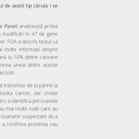
l de acest tip căruia i se
s Panel
, analizează proba
 modificări în 47 de gene
er. FDA a descris testul ca
i multe informații despre
 până la 10% dintre cancere
nirea uneia dintre aceste
 bolii.
 transmise de la părinți la
volta cancer, dar crește
entru a identifica persoanele
au mai multe rude care au
persoanelor suspectate de a
ru a confirma prezența sau