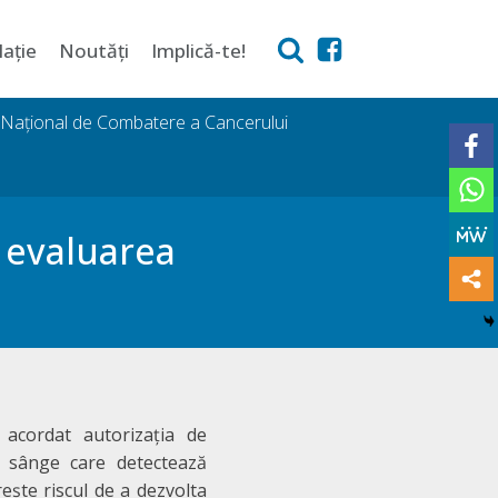
lație
Noutăți
Implică-te!
i Național de Combatere a Cancerului
 evaluarea
acordat autorizația de
 sânge care detectează
ește riscul de a dezvolta