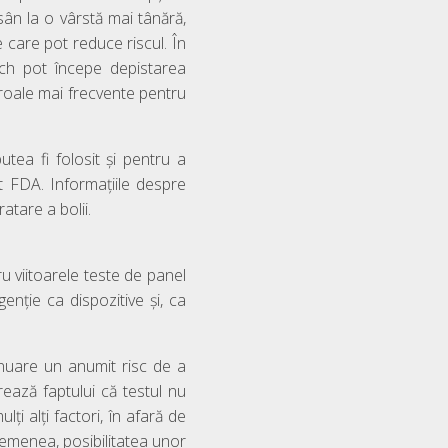
sân la o vârstă mai tânără,
 care pot reduce riscul. În
nch pot începe depistarea
roale mai frecvente pentru
tea fi folosit și pentru a
t FDA. Informațiile despre
atare a bolii.
u viitoarele teste de panel
enție ca dispozitive și, ca
tinuare un anumit risc de a
rează faptului că testul nu
i alți factori, în afară de
semenea, posibilitatea unor