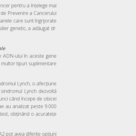
ancer pentru a înțelege mai
ei de Prevenire a Cancerului
oanele care sunt îngrijorate
ilier genetic, a adăugat dr.
ale
e ADN-ului în aceste gene
 multor tipuri suplimentare
dromul Lynch, o afecțiune
u sindromul Lynch dezvoltă
tunci când începe de obicei
tae au analizat peste 9.000
test, obținând o acuratețe
 pot avea diferite opțiuni