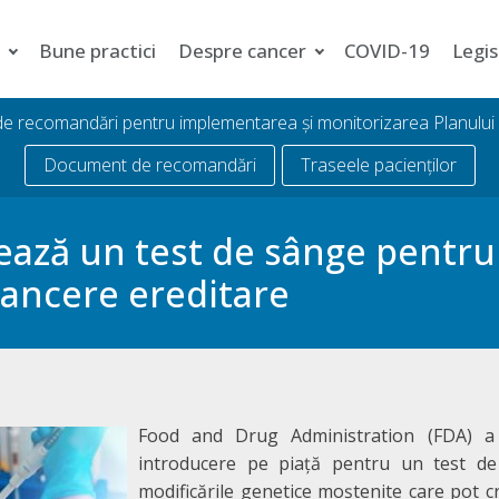
i
Bune practici
Despre cancer
COVID-19
Legis
 de recomandări pentru implementarea și monitorizarea Planulu
Document de recomandări
Traseele pacienților
ează un test de sânge pentru
cancere ereditare
Food and Drug Administration (FDA) a 
introducere pe piață pentru un test de
modificările genetice moștenite care pot cr