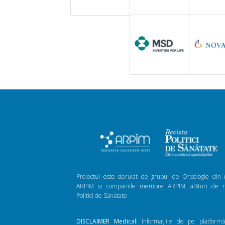
Proiectul este derulat de grupul de Oncologie din 
ARPIM și companiile membre ARPIM, alături de re
Politici de Sănătate
DISCLAIMER Medical:
Informațiile de pe platform