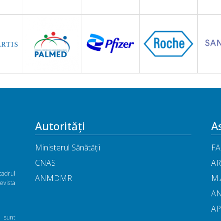
Autorități
As
Ministerul Sănătății
FA
CNAS
AR
cadrul
ANMDMR
M.
vista
A
A
ă sunt