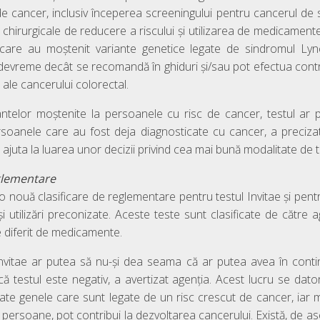
de cancer, inclusiv începerea screeningului pentru cancerul de 
i chirurgicale de reducere a riscului și utilizarea de medicamente
care au moștenit variante genetice legate de sindromul Ly
 devreme decât se recomandă în ghiduri și/sau pot efectua cont
 ale cancerului colorectal.
ntelor moștenite la persoanele cu risc de cancer, testul ar pu
persoanele care au fost deja diagnosticate cu cancer, a preciza
 ajuta la luarea unor decizii privind cea mai bună modalitate de tr
eglementare
 nouă clasificare de reglementare pentru testul Invitae și pentr
 utilizări preconizate. Aceste teste sunt clasificate de către ag
 diferit de medicamente.
ui Invitae ar putea să nu-și dea seama că ar putea avea în con
ă testul este negativ, a avertizat agenția. Acest lucru se dato
te genele care sunt legate de un risc crescut de cancer, iar mulț
i persoane, pot contribui la dezvoltarea cancerului. Există, de a