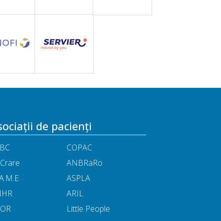
ociații de pacienți
BC
COPAC
Crare
ANBRaRo
A.M.E
ASPLA
NHR
ARIL
POR
Little People