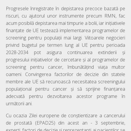
Progresele înregistrate în depistarea precoce bazată pe
riscuri, cu ajutorul unor instrumente precum RMN, fac
acum posibilă depistarea mai timpurie a bolii, iar inițiativele
finanțate de UE testează implementarea programelor de
screening pentru populații mai largi. Viitoarele negocieri
privind bugetul pe termen lung al UE pentru perioada
2028-2034 pot asigura continuarea extinderii și
progresului inițiativelor de cercetare și al programelor de
screening pentru cancer, îmbunătățind viața multor
oameni. Convingerea factorilor de decizie din statele
membre ale UE să recunoască necesitatea screeningului
populațional pentru cancer și să sprijine finanțarea
adecvată pentru dezvoltarea acestor programe în
următorii ani.
Cu ocazia Zilei europene de conștientizare a cancerului
de prostată (EPAD25) din acest an - 3 septembrie,
experți, factori de decizie și reprezentanți ai pacienților se