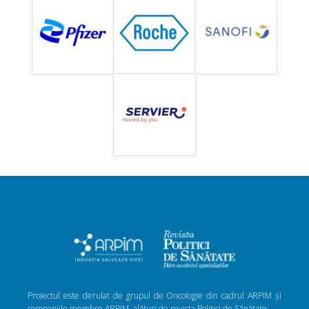
Proiectul este derulat de grupul de Oncologie din cadrul ARPIM și
companiile membre ARPIM, alături de revista Politici de Sănătate