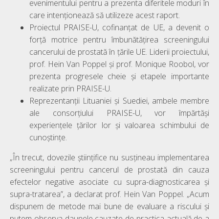
evenimentului pentru a prezenta diferitele moduri în
care intenționează să utilizeze acest raport.
Proiectul PRAISE-U, cofinanțat de UE, a devenit o
forță motrice pentru îmbunătățirea screeningului
cancerului de prostată în țările UE. Liderii proiectului,
prof. Hein Van Poppel și prof. Monique Roobol, vor
prezenta progresele cheie și etapele importante
realizate prin PRAISE-U.
Reprezentanții Lituaniei și Suediei, ambele membre
ale consorțiului PRAISE-U, vor împărtăși
experiențele țărilor lor și valoarea schimbului de
cunoștințe.
„În trecut, dovezile științifice nu susțineau implementarea
screeningului pentru cancerul de prostată din cauza
efectelor negative asociate cu supra-diagnosticarea și
supra-tratarea”, a declarat prof. Hein Van Poppel. „Acum
dispunem de metode mai bune de evaluare a riscului și
putem observa daunele cauzate de practica actuală de a