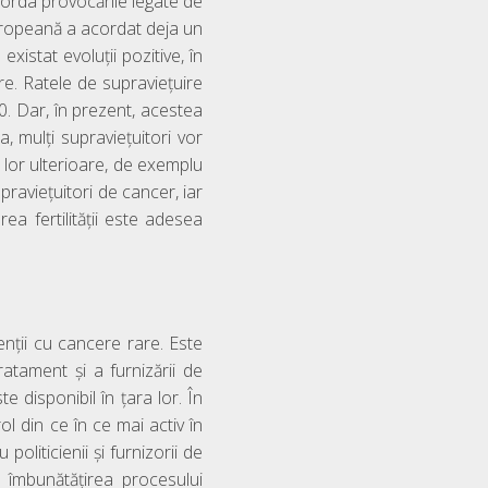
aborda provocările legate de
Europeană a acordat deja un
xistat evoluții pozitive, în
are. Ratele de supraviețuire
0. Dar, în prezent, acestea
, mulți supraviețuitori vor
 lor ulterioare, de exemplu
upraviețuitori de cancer, iar
ea fertilității este adesea
enții cu cancere rare. Este
ratament și a furnizării de
e disponibil în țara lor. În
l din ce în ce mai activ în
oliticienii și furnizorii de
a îmbunătățirea procesului