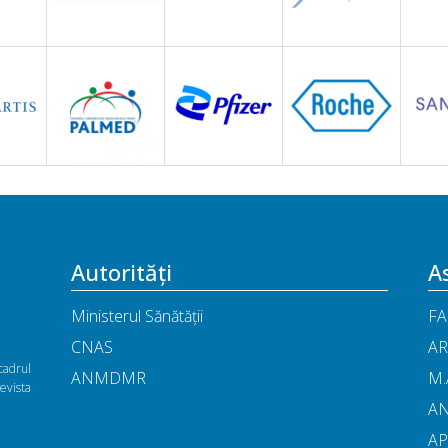
Autorități
As
Ministerul Sănătății
FA
CNAS
AR
cadrul
ANMDMR
M.
vista
A
A