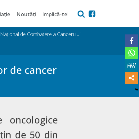
lație
Noutăți
Implică-te!
i Național de Combatere a Cancerului
or de cancer
le oncologice
țin de 50 din