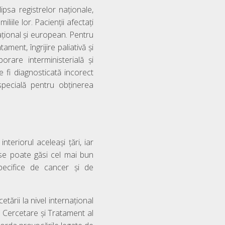
lipsa registrelor naționale,
iliile lor. Pacienții afectați
național și european. Pentru
ment, îngrijire paliativă și
orare interministerială și
e fi diagnosticată incorect
specială pentru obținerea
nteriorul aceleași țări, iar
e se poate găsi cel mai bun
specifice de cancer și de
ării la nivel internațional
u Cercetare și Tratament al