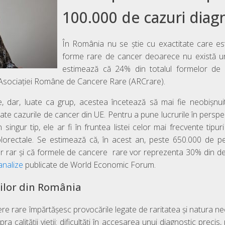
100.000 de cazuri diag
În România nu se știe cu exactitate care es
forme rare de cancer deoarece nu există un 
estimează că 24% din totalul formelor de 
e Asociației Române de Cancere Rare (ARCrare).
, dar, luate ca grup, acestea încetează să mai fie neobișnuit
oate cazurile de cancer din UE. Pentru a pune lucrurile în persp
n singur tip, ele ar fi în fruntea listei celor mai frecvente tipu
orectale. Se estimează că, în acest an, peste 650.000 de p
er rar și că formele de cancere rare vor reprezenta 30% din d
analize
publicate de World Economic Forum.
ților din România
ere rare împărtășesc provocările legate de raritatea și natura neob
a calității vieții: dificultăți în accesarea unui diagnostic prec