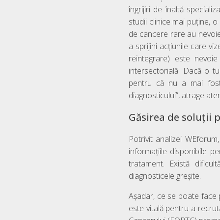
îngrijiri de înaltă special
studii clinice mai puține, o 
de cancere rare au nevoie d
a sprijini acțiunile care v
reintegrare) este nevoie 
intersectorială. Dacă o tu
pentru că nu a mai fost 
diagnosticului”, atrage ate
Găsirea de soluții 
Potrivit analizei WEforum, 
informațiile disponibile p
tratament. Există dificu
diagnosticele greșite.
Așadar, ce se poate face p
este vitală pentru a recru