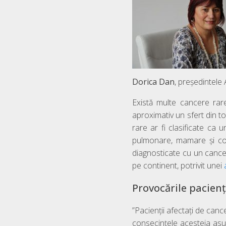
Dorica Dan
, președintel
Există multe cancere rare
aproximativ un sfert din t
rare ar fi clasificate ca u
pulmonare, mamare și col
diagnosticate cu un canc
pe continent, potrivit unei
Provocările pacien
”Pacienții afectați de canc
consecințele acesteia asupr