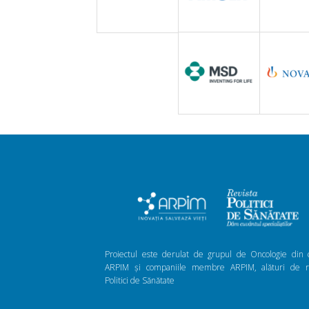
Proiectul este derulat de grupul de Oncologie din 
ARPIM și companiile membre ARPIM, alături de re
Politici de Sănătate