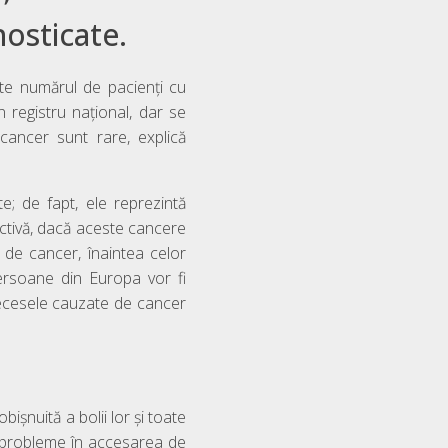
nosticate.
te numărul de pacienți cu
registru național, dar se
cancer sunt rare, explică
e; de fapt, ele reprezintă
ectivă, dacă aceste cancere
ri de cancer, înaintea celor
ersoane din Europa vor fi
ecesele cauzate de cancer
ișnuită a bolii lor și toate
is, probleme în accesarea de