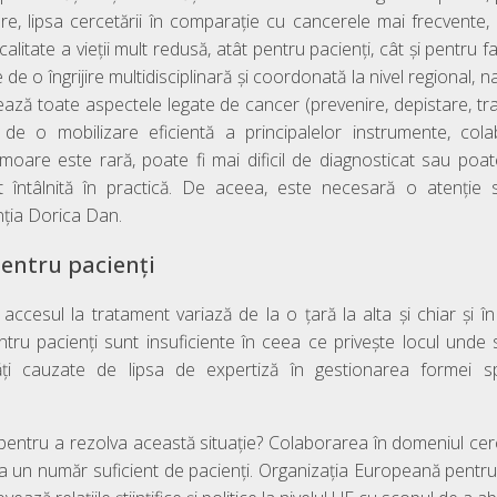
izare, lipsa cercetării în comparație cu cancerele mai frecvente, 
calitate a vieții mult redusă, atât pentru pacienți, cât și pentru fam
e o îngrijire multidisciplinară și coordonată la nivel regional, 
izează toate aspectele legate de cancer (prevenire, depistare, trata
de o mobilizare eficientă a principalelor instrumente, colab
moare este rară, poate fi mai dificil de diagnosticat sau poat
întâlnită în practică. De aceea, este necesară o atenție 
nția Dorica Dan.
pentru pacienți
accesul la tratament variază de la o țară la alta și chiar și în i
entru pacienți sunt insuficiente în ceea ce privește locul und
ltăți cauzate de lipsa de expertiză în gestionarea formei 
entru a rezolva această situație? Colaborarea în domeniul cercet
ta un număr suficient de pacienți. Organizația Europeană pentr