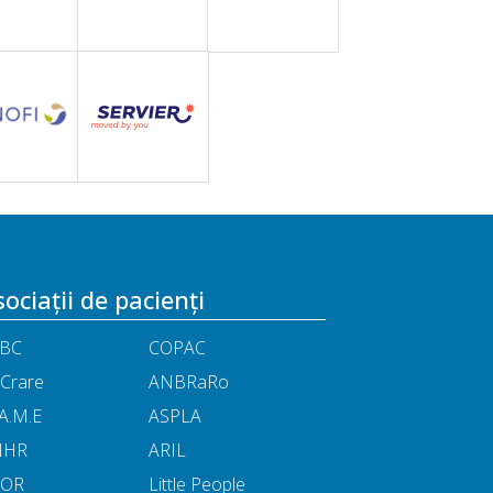
ociații de pacienți
BC
COPAC
Crare
ANBRaRo
A.M.E
ASPLA
NHR
ARIL
POR
Little People