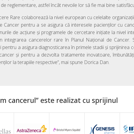
de reglementare, astfel încât nevoile lor să fie mai bine satisfăc
re Rare colaborează la nivel european cu celelalte organizații
e Cancer pentru a se asigura că interesele pacienților cu canc
nurile de acțiune și programele de cercetare inițiate la nivel in
an integrarea cancerelor rare în Planul Național de Cancer. 
entru a asigura diagnosticarea în primele stadii și sprijinirea cer
cancer și pentru a dezvolta tratamente inovatoare, îmbunătăți
cienților la terapiile respective”, mai spune Dorica Dan.
 cancerul” este realizat cu sprijinul