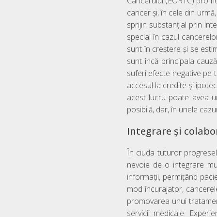
Cancerului (EORTC) promovea
cancer și, în cele din urm
sprijin substanțial prin in
special în cazul cancerelor
sunt în creștere și se est
sunt încă principala cauză
suferi efecte negative pe 
accesul la credite și ipotec
acest lucru poate avea un 
posibilă, dar, în unele cazu
Integrare și colabo
În ciuda tuturor progresel
nevoie de o integrare mult
informații, permițând pacie
mod încurajator, cancerele
promovarea unui tratament m
servicii medicale. Experi