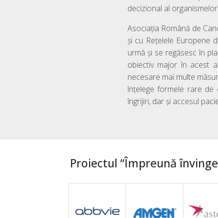
decizional al organismelor 
Asociația Română de Cance
și cu Rețelele Europene d
urmă și se regăsesc în pla
obiectiv major în acest 
necesare mai multe măsuri p
înțelege formele rare de 
îngrijiri, dar și accesul pa
Proiectul “Împreună învingem