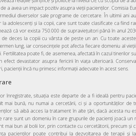
ză relațiile științifice și politice la nivelul UE cu scopul de a 
ă, de a avea un impact pozitiv asupra vieții pacienților. Comisia 
termediul diverselor sale programe de cercetare. În ultimii ani au e
 la adolescenți și la copii, care sunt toate clasificate ca fiind r
imează că vor exista 750.000 de supraviețuitori până în anul 203
 de deces la copiii cu vârsta de peste un an. Cu toate acestea
termen lung, iar consecințele pot afecta fiecare domeniu al vieții
i. Fertilitatea poate fi, de asemenea, afectată în cazul tinerilor s
efect devastator asupra fericirii în viața ulterioară. Conservar
ri, pacienții încă nu primesc informații adecvate în acest sens.
rare
or înregistrate, situația este departe de a fi ideală pentru paci
 mai bună, nu numai a cercetării, ci și a oportunităților de t
nților să aibă acces la tratament în alte țări, dacă acesta nu est
 rare sunt un domeniu în care grupurile de pacienți joacă un ro
ai bun al bolii lor, prin contacte cu cercetătorii, precum și cu p
ența pacienților poate contribui la dezvoltarea de terapii și l