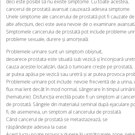
deci este posibil să nu existe simptome. Cu toate acestea,
cancerul de prostată avansat cauzează adesea simptome.
Unele simptome ale cancerului de prostată pot fi cauzate de
alte afecțiuni, deci este avea nevoie de o examinare avansat
Simptomele cancerului de prostată pot include probleme uri
probleme sexuale, durere și amorțeală.
Problemele urinare sunt un simptom obișnuit,
deoarece prostata este situată sub vezică și înconjoară uretr
cauza acestei localizări, dacă o tumoare crește pe prostată,
ar putea apăsa pe vezică sau uretră și ar putea provoca pro
Problemele urinare pot include: nevoie frecventă de a urina, 
flux mai lent decât în mod normal, sângerare în timpul urinării
(hematurie). Disfuncția erectilă poate fi un simptom al cancer
de prostată. Sângele din materialul seminal după ejaculare p
fi, de asemenea, un simptom al cancerului de prostată.
Când cancerul de prostată se metastazează, se
răspândește adesea la oase.
Acest lucru poate provoca durere în următoarele zone: pelvi