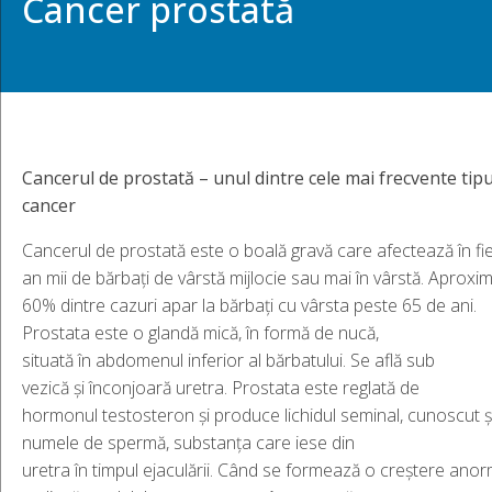
Cancer prostată
Cancerul
de
prostată
–
un
ul
dintre
cele
mai
frecvente
tipu
cancer
Cancerul de prostată este o boală gravă care afectează în fi
an mii de bărbați de vârstă mijlocie sau mai în vârstă. Aproxim
60% dintre cazuri apar la bărbați cu vârsta peste 65 de ani.
Prostata este o glandă mică, în formă de nucă,
situată în abdomenul inferior al bărbatului. Se află sub
vezică și înconjoară uretra. Prostata este reglată de
hormonul testosteron și produce lichidul seminal, cunoscut ș
numele de spermă, substanța care iese din
uretra în timpul ejaculării. Când se formează o creștere anor