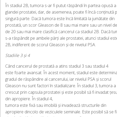
În stadiul 2B, tumora s-ar fi putut răspândi în partea opusă a
glandei prostatei, dar, de asemenea, poate fi încă conținută 
singură parte. Dacă tumora este încă limitată la jumătate din
prostată, un scor Gleason de 8 sau mai mare sau un nivel d
de 20 sau mai mare clasifică cancerul ca stadiul 2B. Dacă t
s-a răspândit pe ambele părți ale prostatei, atunci stadiul est
2B, indiferent de scorul Gleason și de nivelul PSA.
Stadiile
3
și
4
Când cancerul de prostată a atins stadiul 3 sau stadiul 4
este foarte avansat. În acest moment, stadiul este determin
gradul de răspândire al cancerului, iar nivelul PSA și scorul
Gleason nu sunt factori în stadializare. În stadiul 3, tumora a
crescut prin capsula prostatei și este posibil să fi invadat țes
din apropiere. În stadiul 4,
tumora este fixă sau imobilă și invadează structurile din
apropiere dincolo de veziculele seminale. Este posibil să se fi