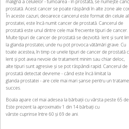
malignă a celulelor - tumoarea - în prostată, se numește can
prostată. Acest cancer se poate răspândi în alte zone ale cor
În aceste cazuri, deoarece cancerul este format din celule a
prostatei, este încă numit cancer de prostată. Cancerul de
prostată este unul dintre cele mai frecvente tipuri de cancer.
Multe tipuri de cancer de prostată se dezvoltă lent și sunt li
la glanda prostatei, unde nu pot provoca vătămări grave. Cu
toate acestea, în timp ce unele tipuri de cancer de prostată 
lent și pot avea nevoie de tratament minim sau chiar deloc,
alte tipuri sunt agresive și se pot răspândi rapid. Cancerul de
prostată detectat devreme - când este încă limitat la
glanda prostatei - are cele mai mari șanse pentru un tratam
succes.
Boala apare cel mai adesea la bărbații cu vârsta peste 65 de 
Este prezent la aproximativ 1 din 14 bărbați cu
vârste cuprinse între 60 și 69 de ani.