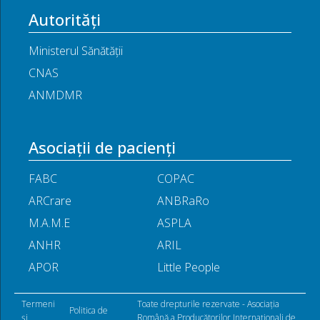
Autorități
Ministerul Sănătății
CNAS
ANMDMR
Asociații de pacienți
FABC
COPAC
ARCrare
ANBRaRo
M.A.M.E
ASPLA
ANHR
ARIL
APOR
Little People
Termeni
Toate drepturile rezervate - Asociația
Politica de
și
Română a Producătorilor Internaționali de