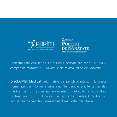
Proiectul este derulat de grupul de Oncologie din cadrul ARPIM și
companiile membre ARPIM, alături de revista Politici de Sănătate
DISCLAIMER Medical:
Informațiile de pe platformă sunt furnizate
numai pentru informații generale. Nu trebuie privite ca un sfat
medical și nu trebuie să reprezinte un înlocuitor al consultării
profesionale cu un furnizor de asistență medicală calificat și
familiarizat cu nevoile dumneavoastră medicale individuale.