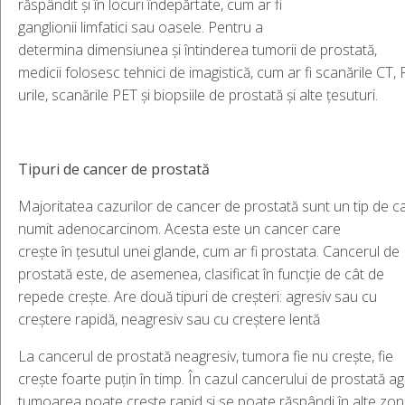
răspândit și în locuri îndepărtate, cum ar fi
ganglionii limfatici sau oasele. Pentru a
determina dimensiunea și întinderea tumorii de prostată,
medicii folosesc tehnici de imagistică, cum ar fi scanările CT
urile, scanările PET și biopsiile de prostată și alte țesuturi.
Tipuri
de cancer de
prostată
Majoritatea cazurilor de cancer de prostată sunt un tip de c
numit adenocarcinom. Acesta este un cancer care
crește în țesutul unei glande, cum ar fi prostata. Cancerul de
prostată este, de asemenea, clasificat în funcție de cât de
repede crește. Are două tipuri de creșteri: agresiv sau cu
creștere rapidă, neagresiv sau cu creștere lentă
La cancerul de prostată neagresiv, tumora fie nu crește, fie
crește foarte puțin în timp. În cazul cancerului de prostată ag
tumoarea poate crește rapid și se poate răspândi în alte zon