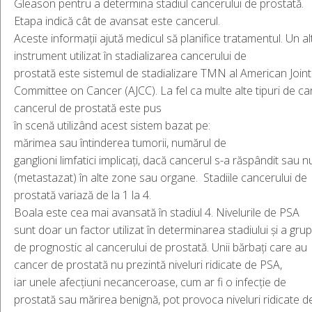
Gleason pentru a determina stadiul cancerului de prostată.
Etapa indică cât de avansat este cancerul.
Aceste informații ajută medicul să planifice tratamentul. Un al
instrument utilizat în stadializarea cancerului de
prostată este sistemul de stadializare TMN al American Joint
Committee on Cancer (AJCC). La fel ca multe alte tipuri de ca
cancerul de prostată este pus
în scenă utilizând acest sistem bazat pe:
mărimea sau întinderea tumorii, numărul de
ganglioni limfatici implicați, dacă cancerul s-a răspândit sau n
(metastazat) în alte zone sau organe. Stadiile cancerului de
prostată variază de la 1 la 4.
Boala este cea mai avansată în stadiul 4. Nivelurile de PSA
sunt doar un factor utilizat în determinarea stadiului și a grup
de prognostic al cancerului de prostată. Unii bărbați care au
cancer de prostată nu prezintă niveluri ridicate de PSA,
iar unele afecțiuni necanceroase, cum ar fi o infecție de
prostată sau mărirea benignă, pot provoca niveluri ridicate d