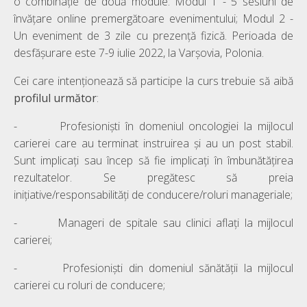
o combinație de două module: Modul 1 - 5 sesiuni de
învățare online premergătoare evenimentului; Modul 2 -
Un eveniment de 3 zile cu prezență fizică. Perioada de
desfășurare este 7-9 iulie 2022, la Varșovia, Polonia.
Cei care intenționează să participe la curs trebuie să aibă
profilul următor
:
- Profesioniști în domeniul oncologiei la mijlocul
carierei care au terminat instruirea și au un post stabil.
Sunt implicați sau încep să fie implicați în îmbunătățirea
rezultatelor. Se pregătesc să preia
inițiative/responsabilități de conducere/roluri manageriale;
- Manageri de spitale sau clinici aflați la mijlocul
carierei;
- Profesioniști din domeniul sănătății la mijlocul
carierei cu roluri de conducere;