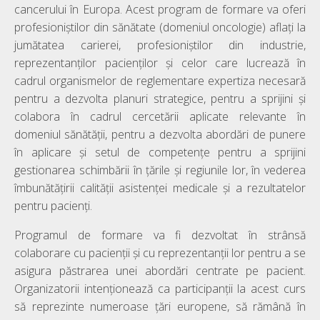
cancerului în Europa. Acest program de formare va oferi
profesioniștilor din sănătate (domeniul oncologie) aflați la
jumătatea carierei, profesioniștilor din industrie,
reprezentanților pacienților și celor care lucrează în
cadrul organismelor de reglementare expertiza necesară
pentru a dezvolta planuri strategice, pentru a sprijini și
colabora în cadrul cercetării aplicate relevante în
domeniul sănătății, pentru a dezvolta abordări de punere
în aplicare și setul de competențe pentru a sprijini
gestionarea schimbării în țările și regiunile lor, în vederea
îmbunătățirii calității asistenței medicale și a rezultatelor
pentru pacienți.
Programul de formare va fi dezvoltat în strânsă
colaborare cu pacienții și cu reprezentanții lor pentru a se
asigura păstrarea unei abordări centrate pe pacient.
Organizatorii intenționează ca participanții la acest curs
să reprezinte numeroase țări europene, să rămână în