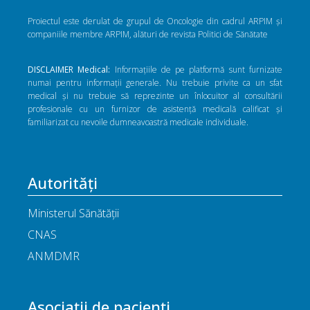
Proiectul este derulat de grupul de Oncologie din cadrul ARPIM și
companiile membre ARPIM, alături de revista Politici de Sănătate
DISCLAIMER Medical:
Informațiile de pe platformă sunt furnizate
numai pentru informații generale. Nu trebuie privite ca un sfat
medical și nu trebuie să reprezinte un înlocuitor al consultării
profesionale cu un furnizor de asistență medicală calificat și
familiarizat cu nevoile dumneavoastră medicale individuale.
Autorități
Ministerul Sănătății
CNAS
ANMDMR
Asociații de pacienți