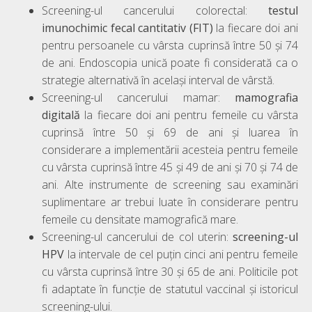
Screening-ul cancerului colorectal:
testul
imunochimic fecal cantitativ (FIT)
la fiecare doi ani
pentru persoanele cu vârsta cuprinsă între 50 și 74
de ani. Endoscopia unică poate fi considerată ca o
strategie alternativă în același interval de vârstă.
Screening-ul cancerului mamar:
mamografia
digitală
la fiecare doi ani pentru femeile cu vârsta
cuprinsă între 50 și 69 de ani și luarea în
considerare a implementării acesteia pentru femeile
cu vârsta cuprinsă între 45 și 49 de ani și 70 și 74 de
ani. Alte instrumente de screening sau examinări
suplimentare ar trebui luate în considerare pentru
femeile cu densitate mamografică mare.
Screening-ul cancerului de col uterin:
screening-ul
HPV
la intervale de cel puțin cinci ani pentru femeile
cu vârsta cuprinsă între 30 și 65 de ani. Politicile pot
fi adaptate în funcție de statutul vaccinal și istoricul
screening-ului.