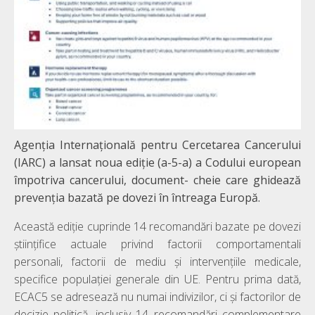
Agenția Internațională pentru Cercetarea Cancerului
(IARC) a lansat noua ediție (a-5-a) a Codului european
împotriva cancerului, document- cheie care ghidează
prevenția bazată pe dovezi în întreaga Europă.
Această ediție cuprinde 14 recomandări bazate pe dovezi
științifice actuale privind factorii comportamentali
personali, factorii de mediu și intervențiile medicale,
specifice populației generale din UE. Pentru prima dată,
ECAC5 se adresează nu numai indivizilor, ci și factorilor de
decizie politică, inclusiv 14 recomandări complementare