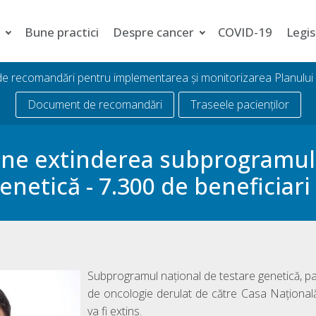
i
Bune practici
Despre cancer
COVID-19
Legis
 de recomandări pentru implementarea și monitorizarea Planulu
Document de recomandări
Traseele pacienților
ne extinderea subprogramulu
enetică - 7.300 de beneficiari
Subprogramul național de testare genetică, pa
de oncologie derulat de către Casa Națională
va fi extins.