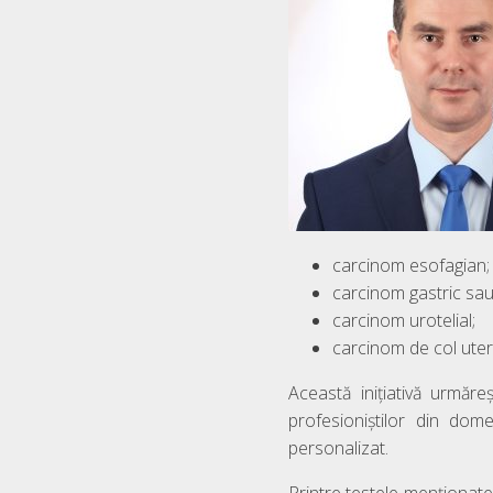
carcinom esofagian;
carcinom gastric sau
carcinom urotelial;
carcinom de col uteri
Această inițiativă urmăre
profesioniştilor din dome
personalizat.