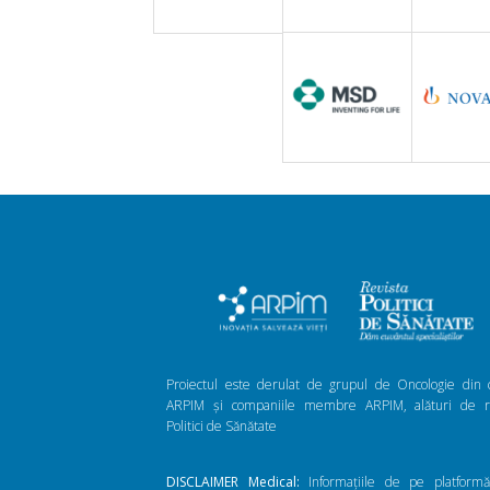
Proiectul este derulat de grupul de Oncologie din 
ARPIM și companiile membre ARPIM, alături de re
Politici de Sănătate
DISCLAIMER Medical:
Informațiile de pe platform