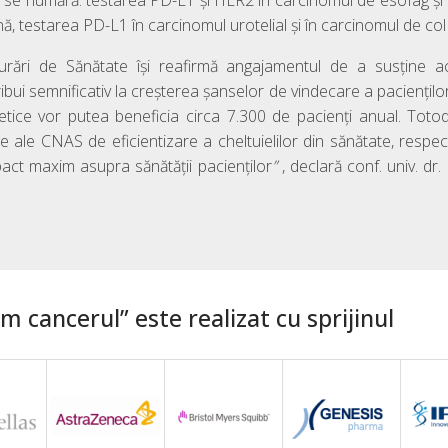
e se numără: testarea PD-L1 şi HER2 în carcinomul de esofag şi 
, testarea PD-L1 în carcinomul urotelial şi în carcinomul de col 
rări de Sănătate își reafirmă angajamentul de a susține acce
ui semnificativ la creșterea șanselor de vindecare a pacienților și
netice vor putea beneficia circa 7.300 de pacienți anual. To
te ale CNAS de eficientizare a cheltuielilor din sănătate, respect
act maxim asupra sănătății pacienților
”
, declară conf. univ. d
 cancerul” este realizat cu sprijinul