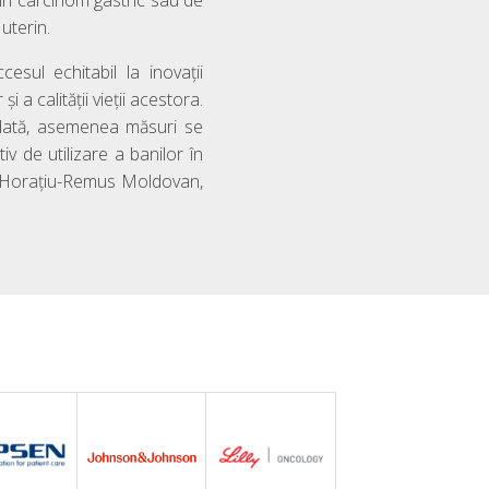
în carcinom gastric sau de
uterin.
sul echitabil la inovații
 a calității vieții acestora.
todată, asemenea măsuri se
iv de utilizare a banilor în
r. Horațiu-Remus Moldovan,