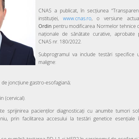
CNAS a publicat, în secţiunea “Transparenţă
instituției,
www.cnas.ro
, o versiune actu
Ordin
pentru modificarea Normelor tehnice d
naţionale de sănătate curative, aprobate p
CNAS nr. 180/2022.
Subprogramul va include testări specifice 
maligne:
 de joncţiune gastro-esofagiană;
n (cervical).
ște sprijinirea pacienților diagnosticați cu anumite tumori s
niu, prin facilitarea accesului la testări genetice esențiale î