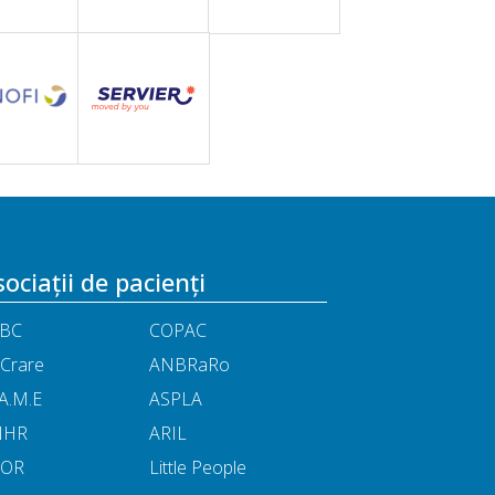
ociații de pacienți
BC
COPAC
Crare
ANBRaRo
A.M.E
ASPLA
NHR
ARIL
POR
Little People