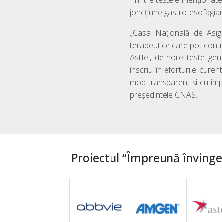
Printre testele menționat
joncțiune gastro-esofagiană
„
Casa Națională de Asigu
terapeutice care pot contrib
Astfel, de noile teste ge
înscriu în eforturile curen
mod transparent și cu imp
președintele CNAS.
Proiectul “Împreună învingem