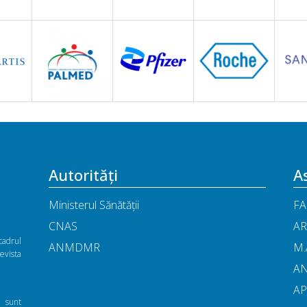
Autorități
As
Ministerul Sănătății
FA
CNAS
AR
cadrul
ANMDMR
M.
vista
A
A
ă sunt