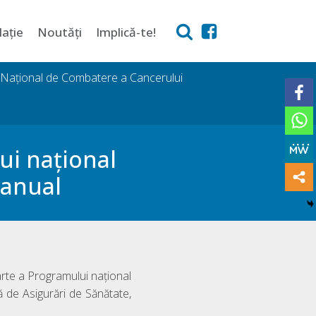
lație
Noutăți
Implică-te!
i Național de Combatere a Cancerului
i naţional
 anual
rte a Programului național
 de Asigurări de Sănătate,