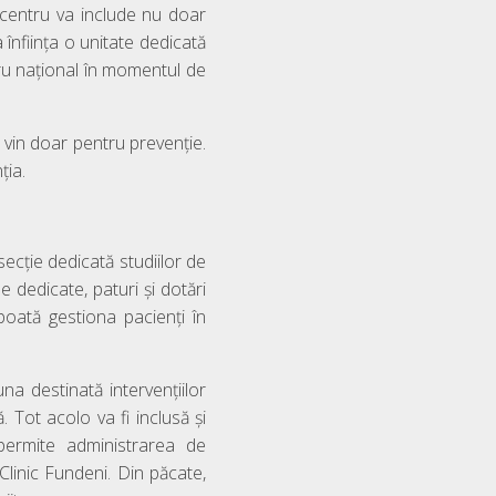
t centru va include nu doar
 înființa o unitate dedicată
tru național în momentul de
 vin doar pentru prevenție.
ția.
secție dedicată studiilor de
 dedicate, paturi și dotări
poată gestiona pacienți în
na destinată intervențiilor
 Tot acolo va fi inclusă și
permite administrarea de
Clinic Fundeni. Din păcate,