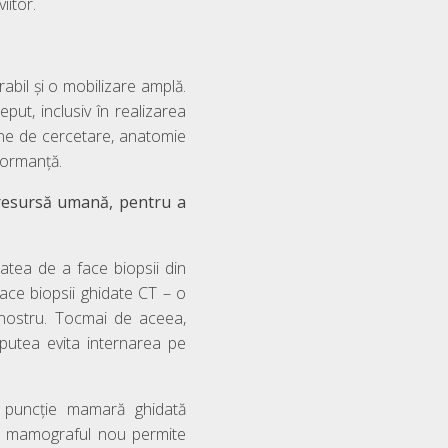
iitor.
abil și o mobilizare amplă.
eput, inclusiv în realizarea
one de cercetare, anatomie
rformanță.
a resursă umană, pentru a
tea de a face biopsii din
ace biopsii ghidate CT – o
ul nostru. Tocmai de aceea,
 putea evita internarea pe
, puncție mamară ghidată
și mamograful nou permite