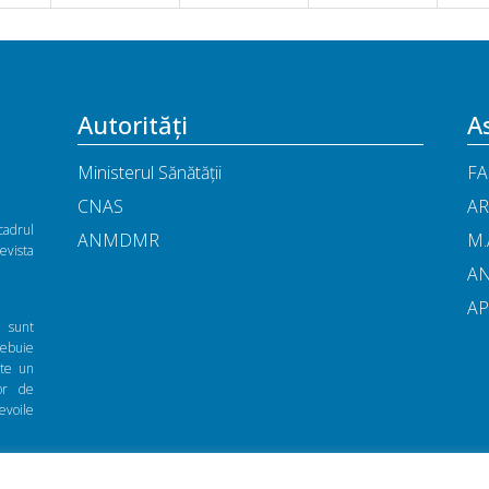
Autorități
As
Ministerul Sănătății
FA
CNAS
AR
cadrul
ANMDMR
M.
vista
A
A
ă sunt
rebuie
nte un
zor de
evoile