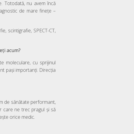
e. Totodată, nu avem încă
iagnostic de mare finețe –
ie, scintigrafie, SPECT-CT,
teți acum?
 moleculare, cu sprijinul
t pași importanți. Direcția
tem de sănătate performant,
r care ne trec pragul și să
rește orice medic.