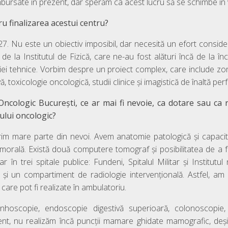
mbursate în prezent, dar sperăm ca acest lucru să se schimbe în v
u finalizarea acestui centru?
. Nu este un obiectiv imposibil, dar necesită un efort consider
 de la Institutul de Fizică, care ne-au fost alături încă de la înc
iei tehnice. Vorbim despre un proiect complex, care include z
ă, toxicologie oncologică, studii clinice și imagistică de înaltă pe
 Oncologic București, ce ar mai fi nevoie, ca dotare sau c
ului oncologic?
m mare parte din nevoi. Avem anatomie patologică și capacita
umorală. Există două computere tomograf și posibilitatea de a f
oar în trei spitale publice: Fundeni, Spitalul Militar și Institut
și un compartiment de radiologie intervențională. Astfel, am
care pot fi realizate în ambulatoriu.
hoscopie, endoscopie digestivă superioară, colonoscopie
nt, nu realizăm încă puncții mamare ghidate mamografic, de