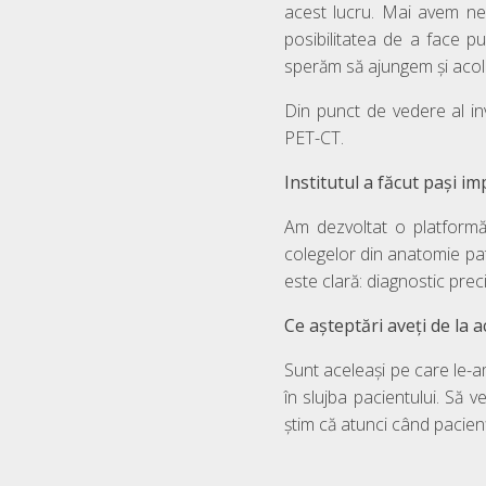
acest lucru. Mai avem ne
posibilitatea de a face p
sperăm să ajungem și acol
Din punct de vedere al inv
PET-CT.
Institutul a făcut pași i
Am dezvoltat o platformă
colegelor din anatomie pat
este clară: diagnostic preci
Ce așteptări aveți de la 
Sunt aceleași pe care le-a
în slujba pacientului. Să 
știm că atunci când pacienț