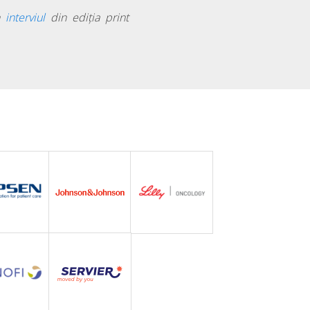
în
interviul
din ediția print