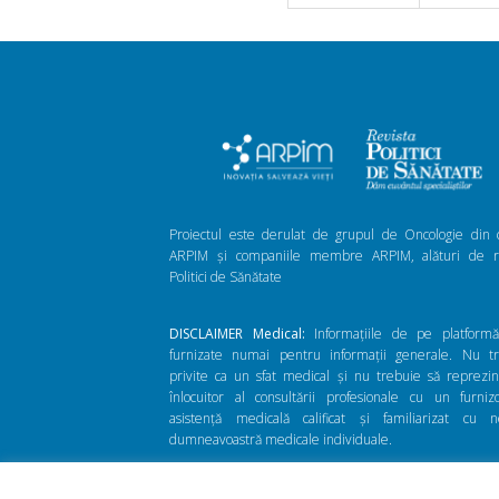
Proiectul este derulat de grupul de Oncologie din 
ARPIM și companiile membre ARPIM, alături de re
Politici de Sănătate
DISCLAIMER Medical:
Informațiile de pe platform
furnizate numai pentru informații generale. Nu t
privite ca un sfat medical și nu trebuie să reprezi
înlocuitor al consultării profesionale cu un furni
asistență medicală calificat și familiarizat cu n
dumneavoastră medicale individuale.