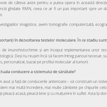
voie de câteva avize pentru a putea opera în această direcți
uncții ghidate RMN, ceea ce ar fi un pas important spre un d
o.
estigațiilor imagistice, avem tomografie computerizată, ecograf
mportanți în dezvoltarea testelor moleculare. În ce stadiu sun
 de imunohistochimie și am început implementarea unor teste
ologică. Deși nu reușim încă să facem întreg panoul necesar, sun
s, personalizat, bazat pe profilul molecular al tumorii.
actuala conducere a sistemului de sănătate?
m avut și față de conducerile anterioare – să construim un sis
vedem mai multă încredere, mai multe zâmbete pe chipurile celo
ii pleacă acasă, pleacă bine și cu mulțumire în suflet. Asta își do