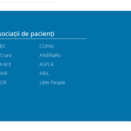
ociații de pacienți
BC
COPAC
Crare
ANBRaRo
A.M.E
ASPLA
NHR
ARIL
POR
Little People