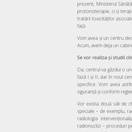
prezent, Ministerul Sănătă
protonoterapie, ci și terap
tratării toxicităților aso
față.
Vom avea și un centru dedi
Acum, avem deja un cabinet
Se vor realiza și studii cli
Da, centrul va găzdui o uni
fază I și II, dar în noul 
specifice. Vom avea astfe
siguranță și conform regle
Vor exista două săli de ch
speciale – de exemplu, rad
radiologia intervențion
radionuclizi – proceduri p