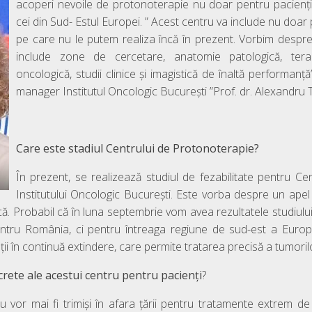
acoperi nevoile de protonoterapie nu doar pentru pacienții
cei din Sud- Estul Europei. ” Acest centru va include nu doar p
pe care nu le putem realiza încă în prezent. Vorbim despr
include zone de cercetare, anatomie patologică, terapi
oncologică, studii clinice și imagistică de înaltă performanță
manager Institutul Oncologic București ”Prof. dr. Alexandru 
Care este stadiul Centrului de Protonoterapie?
În prezent, se realizează studiul de fezabilitate pentru Ce
Institutului Oncologic București. Este vorba despre un apel 
ică. Probabil că în luna septembrie vom avea rezultatele studiul
ntru România, ci pentru întreaga regiune de sud-est a Europ
ii în continuă extindere, care permite tratarea precisă a tumorilo
crete ale acestui centru pentru pacienți
?
nu vor mai fi trimiși în afara țării pentru tratamente extrem de