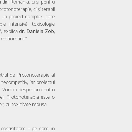
 din România, ci și pentru
rotonoterapie, ci și terapii
e un proiect complex, care
e intensivă, toxicologie
”, explică
dr. Daniela Zob
,
Trestioreanu”.
ntrul de Protonoterapie al
necompetitiv, iar proiectul
ui. Vorbim despre un centru
ei. Protonoterapia este o
r, cu toxicitate redusă.
 costisitoare – pe care, în