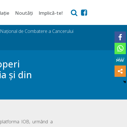
lație
Noutăți
Implică-te!
i Național de Combatere a Cancerului
operi
a și din
 platforma IOB, urmând a