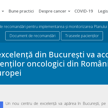
i
Bune practici
Despre cancer
COVID-19
Legis
 de recomandări pentru implementarea și monitorizarea Planulu
Document de recomandări
Traseele pacienților
excelență din București va ac
enților oncologici din Români
uropei
Un nou centru de excelență va apărea în București, pe