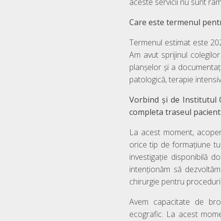
aceste servicii nu sunt ra
Care este termenul pentr
Termenul estimat este 2027
Am avut sprijinul colegilor
planșelor și a documentaț
patologică, terapie intensiv
Vorbind și de Institutul
completa traseul pacient
La acest moment, acoperi
orice tip de formațiune t
investigație disponibilă d
intenționăm să dezvoltăm 
chirurgie pentru proceduri 
Avem capacitate de bron
ecografic. La acest mome