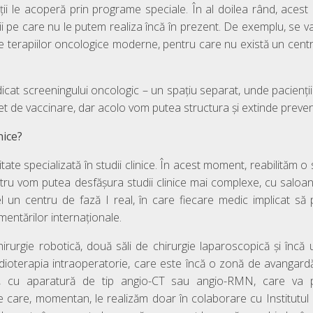
ții le acoperă prin programe speciale. În al doilea rând, aces
ii pe care nu le putem realiza încă în prezent. De exemplu, se va
ciate terapiilor oncologice moderne, pentru care nu există un cen
cat screeningului oncologic – un spațiu separat, unde pacienții
 de vaccinare, dar acolo vom putea structura și extinde preven
nice?
tate specializată în studii clinice. În acest moment, reabilităm o 
centru vom putea desfășura studii clinice mai complexe, cu saloane
l un centru de fază I real, în care fiecare medic implicat să 
mentărilor internaționale.
irurgie robotică, două săli de chirurgie laparoscopică și încă u
ioterapia intraoperatorie, care este încă o zonă de avangardă.
ală, cu aparatură de tip angio-CT sau angio-RMN, care va 
e care, momentan, le realizăm doar în colaborare cu Institutul 