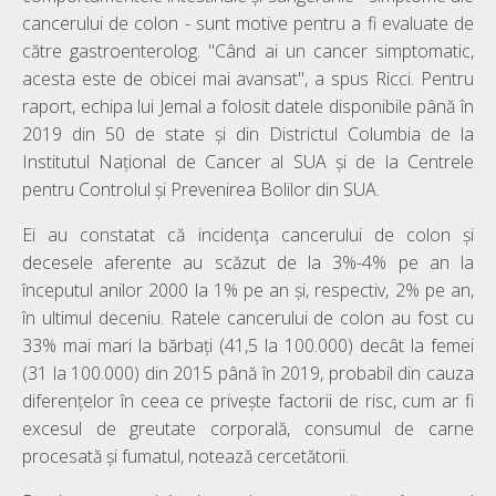
cancerului de colon - sunt motive pentru a fi evaluate de
către gastroenterolog. "Când ai un cancer simptomatic,
acesta este de obicei mai avansat", a spus Ricci. Pentru
raport, echipa lui Jemal a folosit datele disponibile până în
2019 din 50 de state și din Districtul Columbia de la
Institutul Național de Cancer al SUA și de la Centrele
pentru Controlul și Prevenirea Bolilor din SUA.
Ei au constatat că incidența cancerului de colon și
decesele aferente au scăzut de la 3%-4% pe an la
începutul anilor 2000 la 1% pe an și, respectiv, 2% pe an,
în ultimul deceniu. Ratele cancerului de colon au fost cu
33% mai mari la bărbați (41,5 la 100.000) decât la femei
(31 la 100.000) din 2015 până în 2019, probabil din cauza
diferențelor în ceea ce privește factorii de risc, cum ar fi
excesul de greutate corporală, consumul de carne
procesată și fumatul, notează cercetătorii.