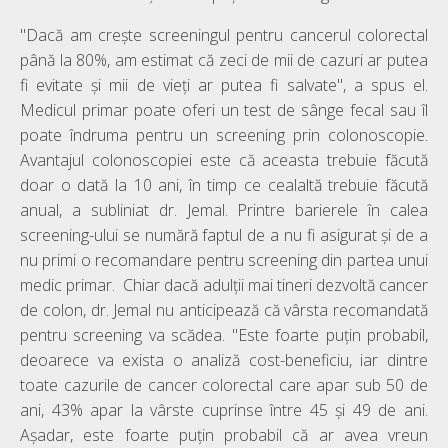
"Dacă am crește screeningul pentru cancerul colorectal
până la 80%, am estimat că zeci de mii de cazuri ar putea
fi evitate și mii de vieți ar putea fi salvate", a spus el.
Medicul primar poate oferi un test de sânge fecal sau îl
poate îndruma pentru un screening prin colonoscopie.
Avantajul colonoscopiei este că aceasta trebuie făcută
doar o dată la 10 ani, în timp ce cealaltă trebuie făcută
anual, a subliniat dr. Jemal. Printre barierele în calea
screening-ului se numără faptul de a nu fi asigurat și de a
nu primi o recomandare pentru screening din partea unui
medic primar. Chiar dacă adulții mai tineri dezvoltă cancer
de colon, dr. Jemal nu anticipează că vârsta recomandată
pentru screening va scădea. "Este foarte puțin probabil,
deoarece va exista o analiză cost-beneficiu, iar dintre
toate cazurile de cancer colorectal care apar sub 50 de
ani, 43% apar la vârste cuprinse între 45 și 49 de ani.
Așadar, este foarte puțin probabil că ar avea vreun