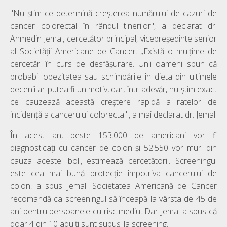
"Nu știm ce determină creșterea numărului de cazuri de
cancer colorectal în rândul tinerilor", a declarat dr.
Ahmedin Jemal, cercetător principal, vicepreședinte senior
al Societății Americane de Cancer. „Există o mulțime de
cercetări în curs de desfășurare. Unii oameni spun că
probabil obezitatea sau schimbările în dieta din ultimele
decenii ar putea fi un motiv, dar, într-adevăr, nu știm exact
ce cauzează această creștere rapidă a ratelor de
incidență a cancerului colorectal", a mai declarat dr. Jemal.
În acest an, peste 153.000 de americani vor fi
diagnosticați cu cancer de colon și 52.550 vor muri din
cauza acestei boli, estimează cercetătorii. Screeningul
este cea mai bună protecție împotriva cancerului de
colon, a spus Jemal. Societatea Americană de Cancer
recomandă ca screeningul să înceapă la vârsta de 45 de
ani pentru persoanele cu risc mediu. Dar Jemal a spus că
doar 4 din 10 adulți sunt supuși la screening.