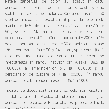
Ratele cancerului de colon au scăzut în cazul
persoanelor cu vârsta de 65 de ani și peste și s-au
stabilizat în cazul persoanelor cu vârsta cuprinsă între 50
și 64 de ani, dar au crescut cu 2% pe an la persoanele
mai tinere de 50 de ani și la cele cu vârsta cuprinsă între
50 și 54 de ani. Mai mult, decesele cauzate de cancerul
de colon au crescut începând cu aproximativ 2005 cu 1%
pe an la persoanele mai tinere de 50 de ani și cu aproape
1% la persoanele între 50 și 54 de ani, spun cercetătorii.
Cele mai mari rate ale cancerului de colon se
înregistrează în rândul nativilor din Alaska (88,5 la
100.000), al amerindienilor (46 la 100.000) și al
persoanelor de culoare (41,7 la 100.000). În rândul
persoanelor albe, incidența este de 35,7 la 100.000.
Tiparele de deces sunt similare, cu cele mai ridicate în
rândul nativilor din Alaska, al indienilor americani și al
persoanelor de culoare. Raportul a fost publicat online la
1 martie în CA: A Cancer Journal for Clinicians.