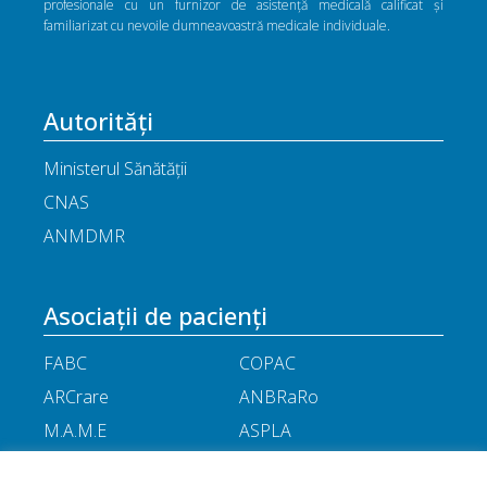
profesionale cu un furnizor de asistență medicală calificat și
familiarizat cu nevoile dumneavoastră medicale individuale.
Autorități
Ministerul Sănătății
CNAS
ANMDMR
Asociații de pacienți
FABC
COPAC
ARCrare
ANBRaRo
M.A.M.E
ASPLA
ANHR
ARIL