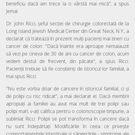
beneficiu dacă am trece la o vârstă mai mică", a spus
Jemal.
Dr. John Ricci, șeful secției de chirurgie colorectală de la
Long Island Jewish Medical Center din Great Neck, N.Y., a
declarat că tratează în prezent mulți pacienți mai tineri cu
cancer de colon. "Dacă înainte era aproape nemaiauzit
să vezi pe cineva de 30 de ani cu cancer de colon, acum
vedem destul de frecvent, din păcate", a spus Ricci.
Pacienții trebuie să fie conștienți de istoricul lor familial, a
mai spus Ricci.
"Nu este vorba doar de cancere în istoricul familial, ci și
de polipi cu risc ridicat", a mai declarat el. Dacă membrii
apropiați ai familiei au avut mai mult de trei polipi sau
polipi mari, v-ați califica pentru o colonoscopie timpurie, a
subliniat Ricci. Polipii se pot transforma în cancere dacă
nu sunt îndepărtați. Modificările în ceea ce privește
comportamentele intestinale și sângerările - simptome ale