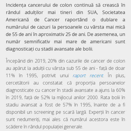
Incidența cancerului de colon continuă să crească în
rândul adulților mai tineri din SUA, Societatea
Americană de Cancer raportând o dublare a
numărului de cazuri la persoanele cu vârsta mai mică
de 55 de ani în aproximativ 25 de ani. De asemenea, un
număr semnificativ mai mare de americani sunt
diagnosticați cu stadii avansate ale bolii.
Începând din 2019, 20% din cazurile de cancer de colon
au apărut la adulții cu vârsta sub 55 de ani - față de doar
11% în 1995, potrivit unui
raport recent
. În plus,
cercetătorii au constatat că proporția persoanelor
diagnosticate cu cancer în stadii avansate a ajuns la 60%
în 2019, față de 52% la mijlocul anilor 2000. Rata bolii în
stadiu avansat a fost de 57% în 1995, înainte de a fi
disponibil un screening pe scară largă. Experții în cancer
sunt nedumeriți, mai ales că numărul acestora este în
scădere în rândul populației generale.