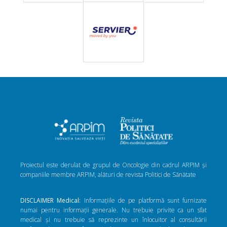
Proiectul este derulat de grupul de Oncologie din cadrul ARPIM și
companiile membre ARPIM, alături de revista Politici de Sănătate
DISCLAIMER Medical:
Informațiile de pe platformă sunt furnizate
numai pentru informații generale. Nu trebuie privite ca un sfat
medical și nu trebuie să reprezinte un înlocuitor al consultării