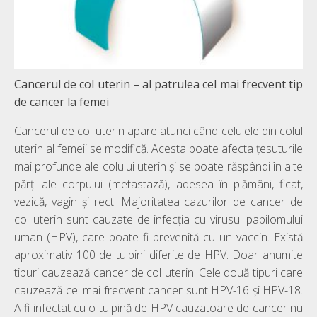
Cancerul de col uterin – al patrulea cel mai frecvent tip
de cancer la femei
Cancerul de col uterin apare atunci când celulele din colul
uterin al femeii se modifică. Acesta poate afecta țesuturile
mai profunde ale colului uterin și se poate răspândi în alte
părți ale corpului (metastază), adesea în plămâni, ficat,
vezică, vagin și rect. Majoritatea cazurilor de cancer de
col uterin sunt cauzate de infecția cu virusul papilomului
uman (HPV), care poate fi prevenită cu un vaccin. Există
aproximativ 100 de tulpini diferite de HPV. Doar anumite
tipuri cauzează cancer de col uterin. Cele două tipuri care
cauzează cel mai frecvent cancer sunt HPV-16 și HPV-18.
A fi infectat cu o tulpină de HPV cauzatoare de cancer nu