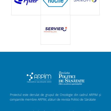
Proiectul este derulat de grupul de Oncologie din cadrul ARPIM și
companiile membre ARPIM, alături de revista Politici de Sănătate