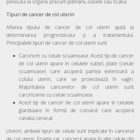
pelvisului la organe precum plămânii, oasele sau ficatul.
Tipuri de cancer de col uterin
Aflarea tipului de cancer de col uterin ajută la
determinarea prognosticului și a tratamentului.
Principalele tipuri de cancer de col uterin sunt:
Carcinom cu celule scuamoase. Acest tip de cancer
de col uterin apare în celulele subțiri, plate (celule
scuamoase) care acoperă partea exterioară a
colului uterin, care se proiectează în vagin.
Majoritatea cancerelor de col uterin sunt
carcinoame cu celule scuamoase.
Acest tip de cancer de col uterin apare în celulele
glandulare în formă de coloană care acoperă
canalul cervical.
Uneori, ambele tipuri de celule sunt implicate în cancerul
de col uterin. Foarte rar, cancerul apare în alte celule din