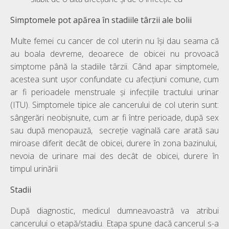
Simptomele pot apărea în stadiile târzii ale bolii
Multe femei cu cancer de col uterin nu își dau seama că
au boala devreme, deoarece de obicei nu provoacă
simptome până la stadiile târzii. Când apar simptomele,
acestea sunt ușor confundate cu afecțiuni comune, cum
ar fi perioadele menstruale și infecțiile tractului urinar
(ITU). Simptomele tipice ale cancerului de col uterin sunt:
sângerări neobișnuite, cum ar fi între perioade, după sex
sau după menopauză, secreție vaginală care arată sau
miroase diferit decât de obicei, durere în zona bazinului,
nevoia de urinare mai des decât de obicei, durere în
timpul urinării
Stadii
După diagnostic, medicul dumneavoastră va atribui
cancerului o etapă/stadiu. Etapa spune dacă cancerul s-a