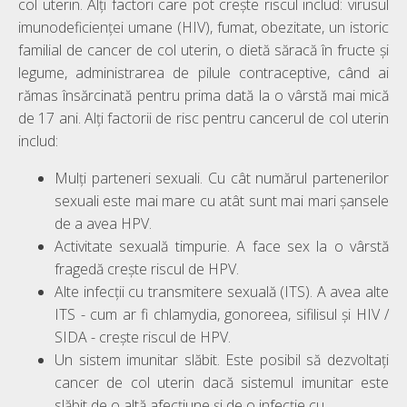
col uterin. Alți factori care pot crește riscul includ: virusul
imunodeficienței umane (HIV), fumat, obezitate, un istoric
familial de cancer de col uterin, o dietă săracă în fructe și
legume, administrarea de pilule contraceptive, când ai
rămas însărcinată pentru prima dată la o vârstă mai mică
de 17 ani. Alți factorii de risc pentru cancerul de col uterin
includ:
Mulți parteneri sexuali. Cu cât numărul partenerilor
sexuali este mai mare cu atât sunt mai mari șansele
de a avea HPV.
Activitate sexuală timpurie. A face sex la o vârstă
fragedă crește riscul de HPV.
Alte infecții cu transmitere sexuală (ITS). A avea alte
ITS - cum ar fi chlamydia, gonoreea, sifilisul și HIV /
SIDA - crește riscul de HPV.
Un sistem imunitar slăbit. Este posibil să dezvoltați
cancer de col uterin dacă sistemul imunitar este
slăbit de o altă afecțiune și de o infecție cu