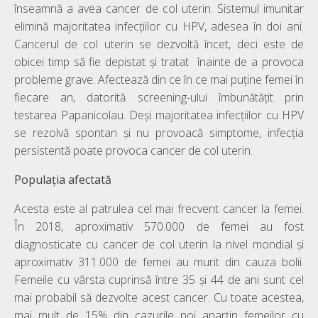
înseamnă a avea cancer de col uterin. Sistemul imunitar
elimină majoritatea infecțiilor cu HPV, adesea în doi ani.
Cancerul de col uterin se dezvoltă încet, deci este de
obicei timp să fie depistat și tratat înainte de a provoca
probleme grave. Afectează din ce în ce mai puține femei în
fiecare an, datorită screening-ului îmbunătățit prin
testarea Papanicolau. Deși majoritatea infecțiilor cu HPV
se rezolvă spontan și nu provoacă simptome, infecția
persistentă poate provoca cancer de col uterin.
Populația afectată
Acesta este al patrulea cel mai frecvent cancer la femei.
În 2018, aproximativ 570.000 de femei au fost
diagnosticate cu cancer de col uterin la nivel mondial și
aproximativ 311.000 de femei au murit din cauza bolii.
Femeile cu vârsta cuprinsă între 35 și 44 de ani sunt cel
mai probabil să dezvolte acest cancer. Cu toate acestea,
mai mult de 15% din cazurile noi aparțin femeilor cu