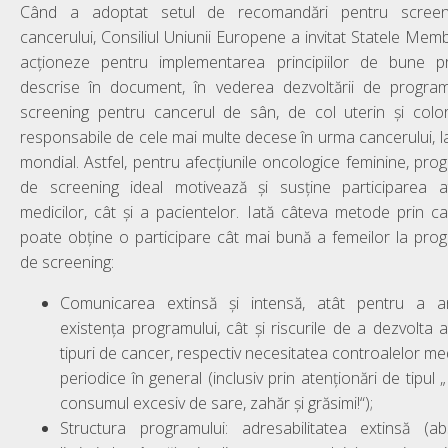
Când a adoptat setul de recomandări pentru screeni
cancerului, Consiliul Uniunii Europene a invitat Statele Mem
acţioneze pentru implementarea principiilor de bune pr
descrise în document, în vederea dezvoltării de progra
screening pentru cancerul de sân, de col uterin şi color
responsabile de cele mai multe decese în urma cancerului, la
mondial. Astfel, pentru afecțiunile oncologice feminine, pro
de screening ideal motivează și susține participarea a
medicilor, cât și a pacientelor. Iată câteva metode prin c
poate obține o participare cât mai bună a femeilor la pro
de screening:
Comunicarea extinsă și intensă, atât pentru a a
existența programului, cât și riscurile de a dezvolta 
tipuri de cancer, respectiv necesitatea controalelor me
periodice în general (inclusiv prin atenționări de tipul „E
consumul excesiv de sare, zahăr și grăsimi!“);
Structura programului: adresabilitatea extinsă (a