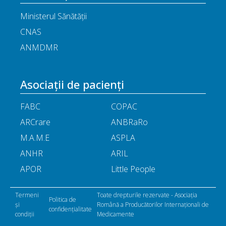
Ministerul Sănătății
CNAS
ANMDMR
Asociații de pacienți
FABC
COPAC
ARCrare
ANBRaRo
M.A.M.E
ASPLA
ANHR
ARIL
APOR
Little People
Termeni
Toate drepturile rezervate - Asociația
Politica de
și
Română a Producătorilor Internaționali de
confidențialitate
condiții
Medicamente