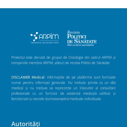
Proiectul este derulat de grupul de Oncologie din cadrul ARPIM și
companiile membre ARPIM, alături de revista Politici de Sănătate
DISCLAIMER Medical:
Informațiile de pe platformă sunt furnizate
numai pentru informații generale. Nu trebuie privite ca un sfat
medical și nu trebuie să reprezinte un înlocuitor al consultării
profesionale cu un furnizor de asistență medicală calificat și
familiarizat cu nevoile dumneavoastră medicale individuale.
Autorități