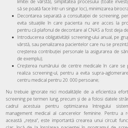
limitei de vârstă), simplitatea procesului (toate investig
să se poată face într-un singur loc), minimizarea birocraț
Decontarea separată a consultației de screening, pe
evita situațiile în care pacienta nu are acces la p
pentru că plafonul de decontare al CNAS a fost deja de
Introducerea obligativității screening-ului anual, pe gr
vârstă, sau penalizarea pacientelor care nu se prezintă
creșterea contribuției personale la asigurarea de săn
de exemplu);
Creșterea numărului de centre medicale în care se
realiza screening-ul, pentru a evita supra-aglomerar
centru medical pentru 20. 000 persoane;
Nu trebuie ignorate nici modalitățile de a eficientiza efor
screening pe termen lung, precum și de a folosi datele strâ
cadrul acestuia pentru optimizarea întregului sist
management medical al cancerelor feminine. Pentru a re
această „rețea“, este importantă crearea unui circuit func
clar: încă de la înrolarea pacientei în programul de scre