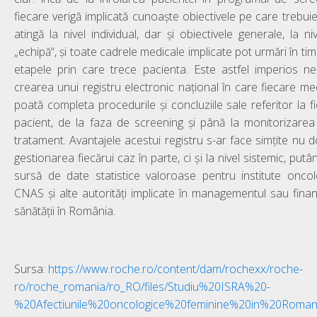
fiecare verigă implicată cunoaște obiectivele pe care trebuie
atingă la nivel individual, dar și obiectivele generale, la ni
„echipă“, și toate cadrele medicale implicate pot urmări în tim
etapele prin care trece pacienta. Este astfel imperios n
crearea unui registru electronic național în care fiecare me
poată completa procedurile și concluziile sale referitor la f
pacient, de la faza de screening și până la monitorizare
tratament. Avantajele acestui registru s-ar face simțite nu d
gestionarea fiecărui caz în parte, ci și la nivel sistemic, putân
sursă de date statistice valoroase pentru institute oncol
CNAS și alte autorități implicate în managementul sau fina
sănătății în România.
Sursa:
https://www.roche.ro/content/dam/rochexx/roche-
ro/roche_romania/ro_RO/files/Studiu%20ISRA%20-
%20Afectiunile%20oncologice%20feminine%20in%20Romani