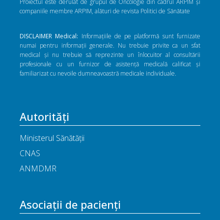
Proiectul este derulat de grupul de Oncologie din cadrul ARPIM și
companiile membre ARPIM, alături de revista Politici de Sănătate
DISCLAIMER Medical:
Informațiile de pe platformă sunt furnizate
numai pentru informații generale. Nu trebuie privite ca un sfat
medical și nu trebuie să reprezinte un înlocuitor al consultării
profesionale cu un furnizor de asistență medicală calificat și
familiarizat cu nevoile dumneavoastră medicale individuale.
Autorități
Ministerul Sănătății
CNAS
ANMDMR
Asociații de pacienți