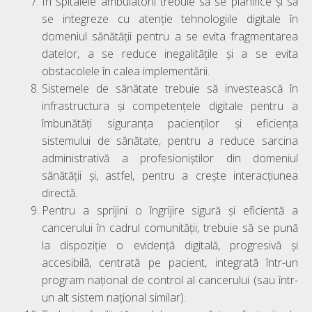
În spitalele ambulatorii trebuie să se planifice și să
se integreze cu atenție tehnologiile digitale în
domeniul sănătății pentru a se evita fragmentarea
datelor, a se reduce inegalitățile și a se evita
obstacolele în calea implementării.
Sistemele de sănătate trebuie să investească în
infrastructura și competențele digitale pentru a
îmbunătăți siguranța pacienților și eficiența
sistemului de sănătate, pentru a reduce sarcina
administrativă a profesioniștilor din domeniul
sănătății și, astfel, pentru a crește interacțiunea
directă.
Pentru a sprijini o îngrijire sigură și eficientă a
cancerului în cadrul comunității, trebuie să se pună
la dispoziție o evidență digitală, progresivă și
accesibilă, centrată pe pacient, integrată într-un
program național de control al cancerului (sau într-
un alt sistem național similar).