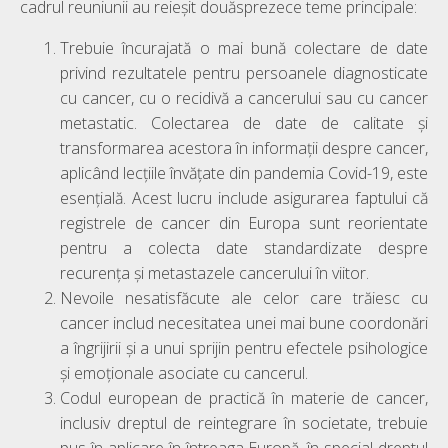
cadrul reuniunii au reieșit douăsprezece teme principale:
Trebuie încurajată o mai bună colectare de date
privind rezultatele pentru persoanele diagnosticate
cu cancer, cu o recidivă a cancerului sau cu cancer
metastatic. Colectarea de date de calitate și
transformarea acestora în informații despre cancer,
aplicând lecțiile învățate din pandemia Covid-19, este
esențială. Acest lucru include asigurarea faptului că
registrele de cancer din Europa sunt reorientate
pentru a colecta date standardizate despre
recurența și metastazele cancerului în viitor.
Nevoile nesatisfăcute ale celor care trăiesc cu
cancer includ necesitatea unei mai bune coordonări
a îngrijirii și a unui sprijin pentru efectele psihologice
și emoționale asociate cu cancerul.
Codul european de practică în materie de cancer,
inclusiv dreptul de reintegrare în societate, trebuie
pus în aplicare în întreaga Europă, în special dreptul