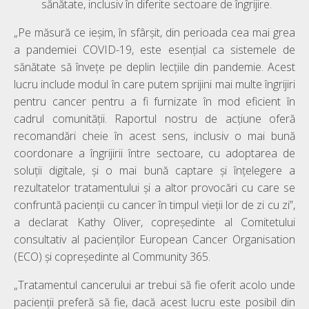
sănătate, inclusiv în diferite sectoare de îngrijire.
„Pe măsură ce ieșim, în sfârșit, din perioada cea mai grea
a pandemiei COVID-19, este esențial ca sistemele de
sănătate să învețe pe deplin lecțiile din pandemie. Acest
lucru include modul în care putem sprijini mai multe îngrijiri
pentru cancer pentru a fi furnizate în mod eficient în
cadrul comunității. Raportul nostru de acțiune oferă
recomandări cheie în acest sens, inclusiv o mai bună
coordonare a îngrijirii între sectoare, cu adoptarea de
soluții digitale, și o mai bună captare și înțelegere a
rezultatelor tratamentului și a altor provocări cu care se
confruntă pacienții cu cancer în timpul vieții lor de zi cu zi”,
a declarat Kathy Oliver, copreședinte al Comitetului
consultativ al pacienților European Cancer Organisation
(ECO) și copreședinte al Community 365.
„Tratamentul cancerului ar trebui să fie oferit acolo unde
pacienții preferă să fie, dacă acest lucru este posibil din