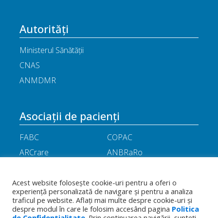
Autorități
Ministerul Sănătății
CNAS
ANMDMR
Asociații de pacienți
FABC
COPAC
ARCrare
ANBRaRo
M.A.M.E
ASPLA
ANHR
ARIL
Acest website folosește cookie-uri pentru a oferi o
experiență personalizată de navigare și pentru a analiza
APOR
Little People
traficul pe website. Aflați mai multe despre cookie-uri și
despre modul în care le folosim accesând pagina
Politica
de Confidentialitate
. Prin continuarea navigării, sunteți