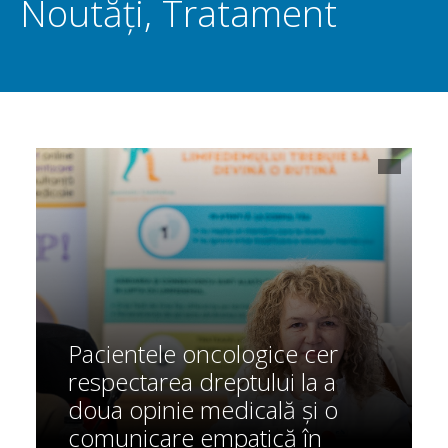
Noutăți
,
Tratament
Pacientele oncologice cer
respectarea dreptului la a
doua opinie medicală și o
comunicare empatică în