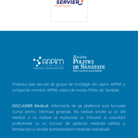
Proiectul este derulat de grupul de Oncologie din cadrul ARPIM și
companiile membre ARPIM, alături de revista Politici de Sănătate
DISCLAIMER Medical:
Informațiile de pe platformă sunt furnizate
numai pentru informații generale. Nu trebuie privite ca un sfat
medical și nu trebuie să reprezinte un înlocuitor al consultării
profesionale cu un furnizor de asistență medicală calificat și
familiarizat cu nevoile dumneavoastră medicale individuale.